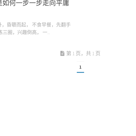
是如何一步一步走向平庸
卧，昏聩而起， 不食早餐，先翻手
练三圈，兴趣倒高， 一...
第 1 页，共 1 页
1