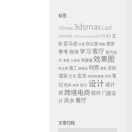
标签
3dsmax
cad
3dmax
vray
ps
corona
主
LOGO
photoshop
亚马逊
卧
办公室
厨房
分享
博客
客厅
学习
参考
商场
室内设
效果图
计
快捷键
家居
小孩房
材质
施工
深圳
新古典
旗舰店
模型
渲染
玄关
笔
灯光
电视背景墙
空间
设计
设计
记
色彩
设计
装修
跨境电商
师
软件
门面设
餐厅
风水
计
文章归档
文