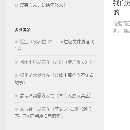
我们
渡有心人，送给年轻人！
的
饱腹而
近期评论
机。 晨
挖宝网
发表在《
3dsmax垃圾文件清理代
码
》
格娜小屋
发表在《
古训《增广贤文》
》
绿化苗木
发表在《
装修中那些你不知道
的事
》
欧瑞清爽露
发表在《
青海大厦玩具店
》
太古神王
发表在《
空调1匹/1.5匹/2匹/3
匹/5匹/6匹制冷适用面积
》