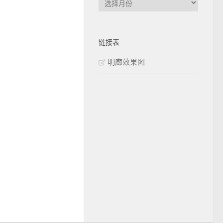
章
归
档
链接表
明廊效果图