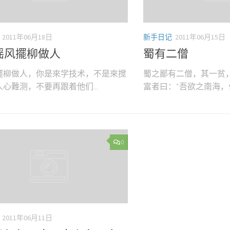
2011年06月18日
新手日记
2011年06月15日
摇风擺柳做人
蜀有二僧
擺柳做人，你是來学技术，不是來搅
蜀之鄙有二僧，其一贫
心難测，不要再跟着他们...
富者曰：“吾欲之南海，何如
0
2011年06月11日