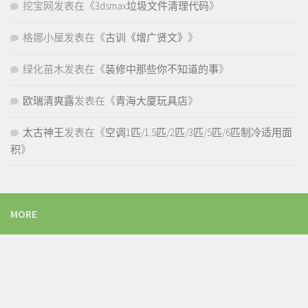
挖宝网
发表在《
3dsmax垃圾文件清理代码
》
格娜小屋
发表在《
古训《增广贤文》
》
绿化苗木
发表在《
装修中那些你不知道的事
》
欧瑞清爽露
发表在《
青海大厦玩具店
》
太古神王
发表在《
空调1匹/1.5匹/2匹/3匹/5匹/6匹制冷适用面
积
》
MORE