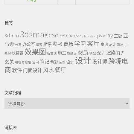
标签
3dsmax
cad
vray
3dmax
ps
corona
亚
主卧
LOGO
photoshop
客厅
学习
参考
马逊
商场
办公室
厨房
室内设计
分享
博客
家居
小
效果图
材质
渲染
施工
深圳
快捷键
灯光
孩房
新古典
旗舰店
模型
设计
跨境电
设计师
玄关
笔记
色彩
设计
电视背景墙
空间
装修
商
餐厅
风水
软件
门面设计
文章归档
文
章
归
档
链接表