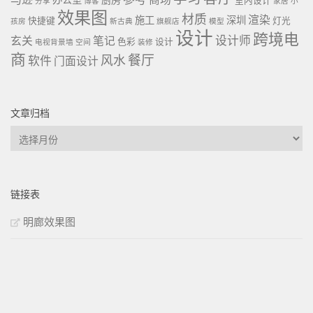
办公室
厨房
室内设计
分享
博客
家居
小
效果图
材质
渲染
施工
深圳
快捷键
灯光
孩房
新古典
旗舰店
模型
设计
跨境电
设计师
玄关
笔记
色彩
设计
电视背景墙
空间
装修
商
餐厅
风水
软件
门面设计
文章归档
文
章
归
档
链接表
明廊效果图