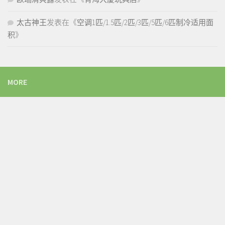
太古神王
发表在《
空调1匹/1.5匹/2匹/3匹/5匹/6匹制冷适用面
积
》
MORE