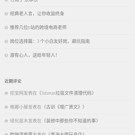
经典老人言，让你收益终身
推荐几位b站的跨境电商老师
岗位选择篇：3 个小白友好岗，避坑指南
渡有心人，送给年轻人！
近期评论
挖宝网
发表在《
3dsmax垃圾文件清理代码
》
格娜小屋
发表在《
古训《增广贤文》
》
绿化苗木
发表在《
装修中那些你不知道的事
》
欧瑞清爽露
发表在《
青海大厦玩具店
》