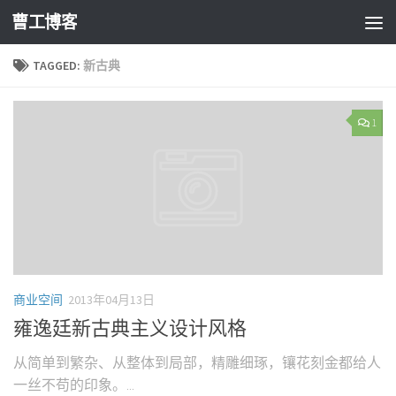
曹工博客
TAGGED:
新古典
1
商业空间
2013年04月13日
雍逸廷新古典主义设计风格
从简单到繁杂、从整体到局部，精雕细琢，镶花刻金都给人
一丝不苟的印象。...