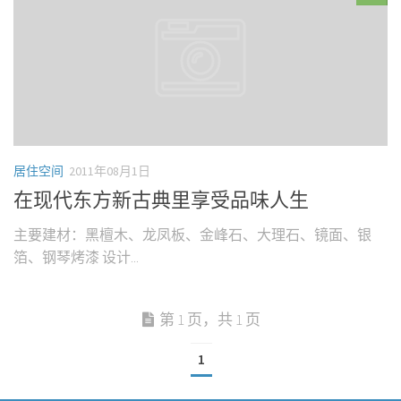
居住空间
2011年08月1日
在现代东方新古典里享受品味人生
主要建材：黑檀木、龙凤板、金峰石、大理石、镜面、银
箔、钢琴烤漆 设计...
第 1 页，共 1 页
1