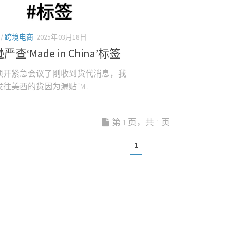
/
跨境电商
2025年03月18日
查‘Made in China’标签
须开紧急会议了刚收到货代消息，我
往美西的货因为漏贴“M...
第 1 页，共 1 页
1