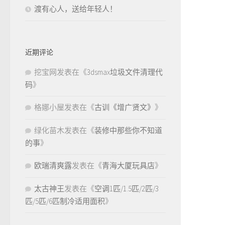
渡有心人，送给年轻人！
近期评论
挖宝网
发表在《
3dsmax垃圾文件清理代
码
》
格娜小屋
发表在《
古训《增广贤文》
》
绿化苗木
发表在《
装修中那些你不知道
的事
》
欧瑞清爽露
发表在《
青海大厦玩具店
》
太古神王
发表在《
空调1匹/1.5匹/2匹/3
匹/5匹/6匹制冷适用面积
》