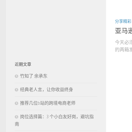
分享精彩
亚马逊严
今天必
的两箱发
近期文章
竹知了 余承东
经典老人言，让你收益终身
推荐几位b站的跨境电商老师
岗位选择篇：3 个小白友好岗，避坑指
南