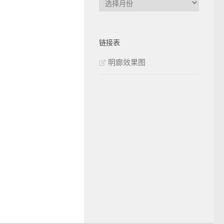
章
归
档
链接表
明廊效果图