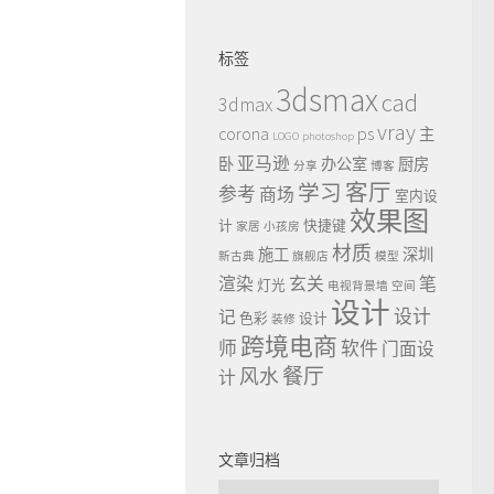
标签
3dsmax
cad
3dmax
vray
ps
corona
主
LOGO
photoshop
亚马逊
卧
办公室
厨房
分享
博客
客厅
学习
参考
商场
室内设
效果图
计
快捷键
家居
小孩房
材质
施工
深圳
新古典
旗舰店
模型
渲染
玄关
笔
灯光
电视背景墙
空间
设计
设计
记
色彩
设计
装修
跨境电商
师
软件
门面设
餐厅
风水
计
文章归档
文