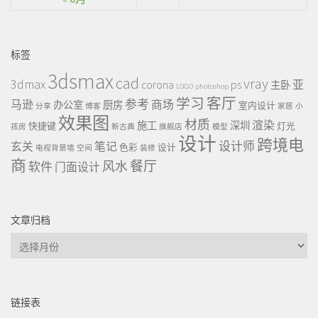
标签
3dsmax
cad
vray
3dmax
ps
corona
亚
主卧
LOGO
photoshop
客厅
学习
参考
马逊
商场
办公室
厨房
室内设计
分享
博客
家居
小
效果图
材质
渲染
施工
深圳
快捷键
灯光
孩房
新古典
旗舰店
模型
设计
跨境电
设计师
玄关
笔记
色彩
设计
电视背景墙
空间
装修
商
餐厅
风水
软件
门面设计
文章归档
文
章
归
档
链接表