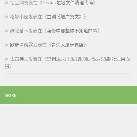
挖宝网
发表在《
3dsmax垃圾文件清理代码
》
格娜小屋
发表在《
古训《增广贤文》
》
绿化苗木
发表在《
装修中那些你不知道的事
》
欧瑞清爽露
发表在《
青海大厦玩具店
》
太古神王
发表在《
空调1匹/1.5匹/2匹/3匹/5匹/6匹制冷适用面
积
》
MORE