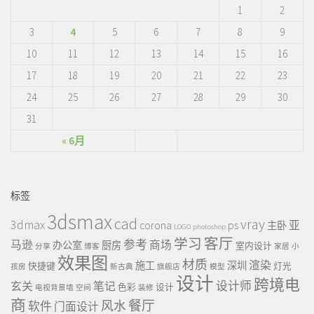
1
2
3
4
5
6
7
8
9
10
11
12
13
14
15
16
17
18
19
20
21
22
23
24
25
26
27
28
29
30
31
« 6月
标签
3dsmax
cad
vray
3dmax
ps
corona
亚
主卧
LOGO
photoshop
客厅
学习
参考
马逊
商场
办公室
厨房
室内设计
分享
博客
家居
小
效果图
材质
渲染
施工
深圳
快捷键
灯光
孩房
新古典
旗舰店
模型
设计
跨境电
设计师
玄关
笔记
色彩
设计
电视背景墙
空间
装修
商
餐厅
风水
软件
门面设计