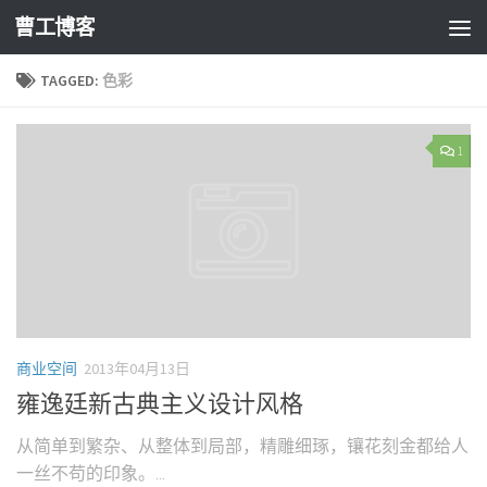
曹工博客
TAGGED:
色彩
1
商业空间
2013年04月13日
雍逸廷新古典主义设计风格
从简单到繁杂、从整体到局部，精雕细琢，镶花刻金都给人
一丝不苟的印象。...