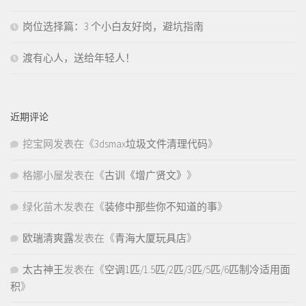
岗位选择篇：3 个小白友好岗，避坑指南
渡有心人，送给年轻人！
近期评论
挖宝网
发表在《
3dsmax垃圾文件清理代码
》
格娜小屋
发表在《
古训《增广贤文》
》
绿化苗木
发表在《
装修中那些你不知道的事
》
欧瑞清爽露
发表在《
青海大厦玩具店
》
太古神王
发表在《
空调1匹/1.5匹/2匹/3匹/5匹/6匹制冷适用面
积
》