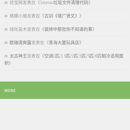
挖宝网
发表在《
3dsmax垃圾文件清理代码
》
格娜小屋
发表在《
古训《增广贤文》
》
绿化苗木
发表在《
装修中那些你不知道的事
》
欧瑞清爽露
发表在《
青海大厦玩具店
》
太古神王
发表在《
空调1匹/1.5匹/2匹/3匹/5匹/6匹制冷适用面
积
》
MORE