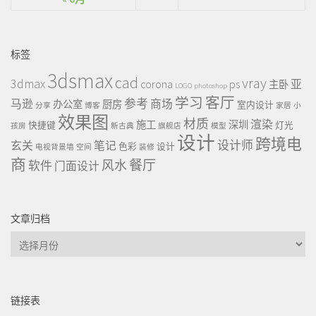
标签
3dsmax
cad
vray
3dmax
ps
corona
亚
主卧
LOGO
photoshop
客厅
学习
参考
马逊
商场
办公室
厨房
室内设计
分享
博客
家居
小
效果图
材质
渲染
施工
深圳
快捷键
灯光
孩房
新古典
旗舰店
模型
设计
跨境电
设计师
玄关
笔记
色彩
设计
电视背景墙
空间
装修
商
餐厅
风水
软件
门面设计
文章归档
文
章
归
档
链接表