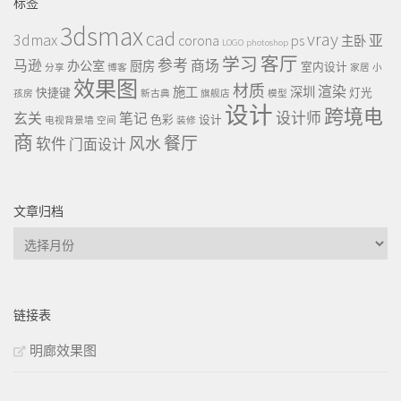
标签
3dsmax
cad
vray
3dmax
ps
corona
亚
主卧
LOGO
photoshop
客厅
学习
参考
马逊
商场
办公室
厨房
室内设计
分享
博客
家居
小
效果图
材质
渲染
施工
深圳
快捷键
灯光
孩房
新古典
旗舰店
模型
设计
跨境电
设计师
玄关
笔记
色彩
设计
电视背景墙
空间
装修
商
餐厅
风水
软件
门面设计
文章归档
文
章
归
档
链接表
明廊效果图