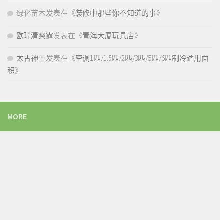
绿化苗木
发表在《
装修中那些你不知道的事
》
欧瑞清爽露
发表在《
青海大厦玩具店
》
太古神王
发表在《
空调1匹/1.5匹/2匹/3匹/5匹/6匹制冷适用面
积
》
MORE