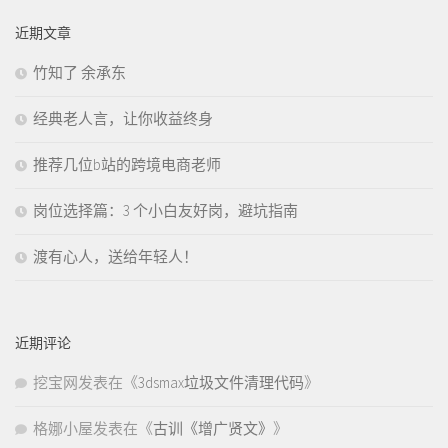
近期文章
竹知了 余承东
经典老人言，让你收益终身
推荐几位b站的跨境电商老师
岗位选择篇：3 个小白友好岗，避坑指南
渡有心人，送给年轻人！
近期评论
挖宝网
发表在《
3dsmax垃圾文件清理代码
》
格娜小屋
发表在《
古训《增广贤文》
》