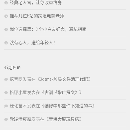
经典老人言，让你收益终身
推荐几位b站的跨境电商老师
岗位选择篇：3 个小白友好岗，避坑指南
渡有心人，送给年轻人！
近期评论
挖宝网
发表在《
3dsmax垃圾文件清理代码
》
格娜小屋
发表在《
古训《增广贤文》
》
绿化苗木
发表在《
装修中那些你不知道的事
》
欧瑞清爽露
发表在《
青海大厦玩具店
》