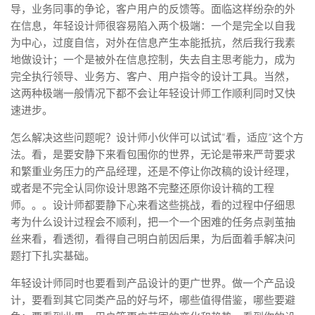
导，业务同事的争论，客户用户的反馈等。面临这样纷杂的外
在信息，年轻设计师很容易陷入两个极端：一个是完全以自我
为中心，过度自信，对外在信息产生本能抵抗，然后我行我素
地做设计；一个是被外在信息控制，失去自主思考能力，成为
完全执行领导、业务方、客户、用户指令的设计工具。当然，
这两种极端一般情况下都不会让年轻设计师工作顺利同时又快
速进步。
怎么解决这些问题呢？设计师小伙伴可以试试“看，适应”这个方
法。
看，是要安静下来看包围你的世界，
无论是带来严苛要求
和繁重业务压力的产品经理，还是不停让你改稿的设计经理，
或者是不完全认同你设计思路不完整还原你设计稿的工程
师。。。设计师都要静下心来看这些挑战，看的过程中仔细思
考为什么设计过程会不顺利，把一个一个困难的任务点剥茧抽
丝来看，看透彻，看得自己明白前因后果，为后面着手解决问
题打下扎实基础。
年轻设计师同时也要看到产品设计的更广世界。做一个产品设
计，要看到其它同类产品的好与坏，哪些值得借鉴，哪些要避