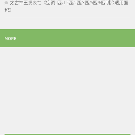
太古神王
发表在《
空调1匹/1.5匹/2匹/3匹/5匹/6匹制冷适用面
积
》
MORE