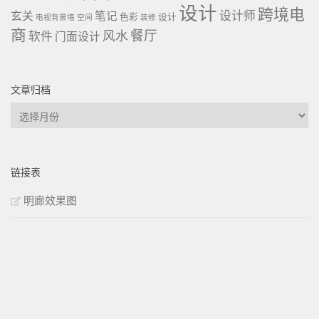
设计
跨境电
设计师
玄关
笔记
色彩
设计
电视背景墙
空间
装修
商
餐厅
风水
软件
门面设计
文章归档
文
章
归
档
链接表
明廊效果图