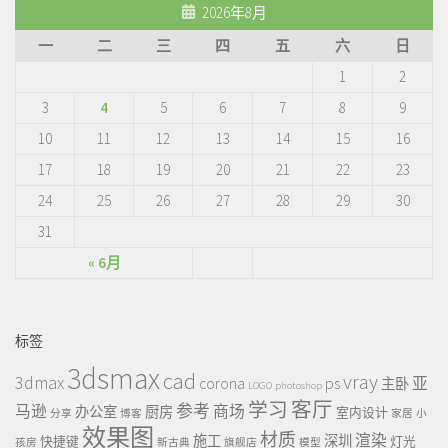
2026年8月
一
二
三
四
五
六
日
1
2
3
4
5
6
7
8
9
10
11
12
13
14
15
16
17
18
19
20
21
22
23
24
25
26
27
28
29
30
31
« 6月
标签
3dsmax
cad
vray
3dmax
ps
corona
亚
主卧
LOGO
photoshop
客厅
学习
参考
马逊
商场
办公室
厨房
室内设计
分享
博客
家居
小
效果图
材质
渲染
施工
深圳
快捷键
灯光
孩房
新古典
旗舰店
模型