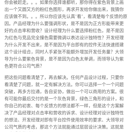
你会被赶走。。。如果你选择谁都听，那你得在紫色背景上画
出一个又圆又方的粉红色图形，再求开发给你做出来，我猜你
应该做不到。。。所以你应该先认真“看”，看清楚每个反馈的原
因。产品经理为什么要强调形状，是不是因为正方形能带来更
好的点击率和营收？设计经理为什么要选择粉红色，是不是因
为红色与竞品完全撞色需要微调以表达设计独特性？开发经理
为什么开发不出来，是不是因为平台即有的控件无法快速搭建
这个设计组合，同时人手紧张不能额外增加开发任务量？大领
导为什么要紫色背景，是不是因为白色太单调，而领导认为紫
色更符合公司气质？
把这些问题看清楚了，再去解决。
任何产品设计过程，只要你
看清楚了问题，就一定有解决方法。
你可以选择一个一个问题
突破，再多方拉通，各自妥协，做出一个可以商用的方案。很
有可能你最后交付的是一个灰色背景，绿色三角形的设计，和
你自己的初衷、每个反馈方的想法都不一样，但是这个方案解
决了产品经理对点击率和营收的诉求、设计经理对设计独特性
的想法、开发经理对即有平台控件使用效率的要求、大领导对
公司气质的考虑，那这个方法就能通过层层设计决策。这就是