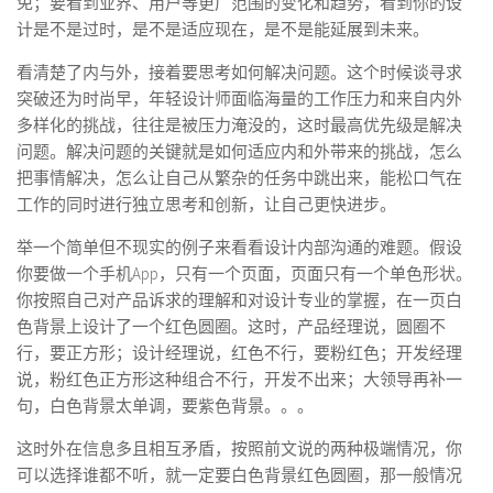
免；要看到业界、用户等更广范围的变化和趋势，看到你的设
计是不是过时，是不是适应现在，是不是能延展到未来。
看清楚了内与外，接着要思考如何解决问题。
这个时候谈寻求
突破还为时尚早，年轻设计师面临海量的工作压力和来自内外
多样化的挑战，往往是被压力淹没的，这时最高优先级是解决
问题。解决问题的关键就是如何适应内和外带来的挑战，怎么
把事情解决，怎么让自己从繁杂的任务中跳出来，能松口气在
工作的同时进行独立思考和创新，让自己更快进步。
举一个简单但不现实的例子来看看设计内部沟通的难题。假设
你要做一个手机App，只有一个页面，页面只有一个单色形状。
你按照自己对产品诉求的理解和对设计专业的掌握，在一页白
色背景上设计了一个红色圆圈。这时，产品经理说，圆圈不
行，要正方形；设计经理说，红色不行，要粉红色；开发经理
说，粉红色正方形这种组合不行，开发不出来；大领导再补一
句，白色背景太单调，要紫色背景。。。
这时外在信息多且相互矛盾，按照前文说的两种极端情况，你
可以选择谁都不听，就一定要白色背景红色圆圈，那一般情况