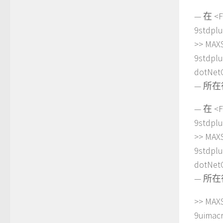
— 在 <Fi
9stdpl
>> MAX
9stdp
dotNet
— 所在行:
— 在 <Fi
9stdpl
>> MAX
9stdp
dotNet
— 所在行:
>> MAXS
9uimac