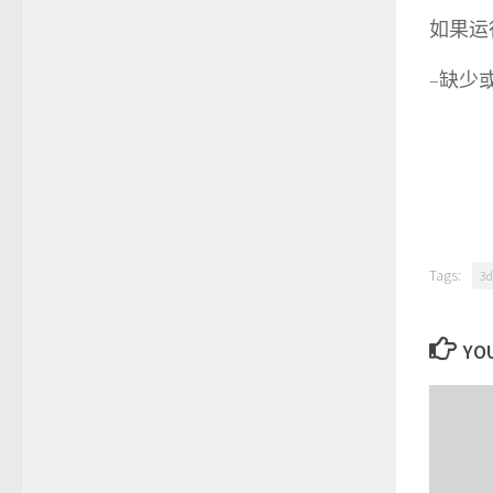
如果运行
–缺少或找
Tags:
3
YOU