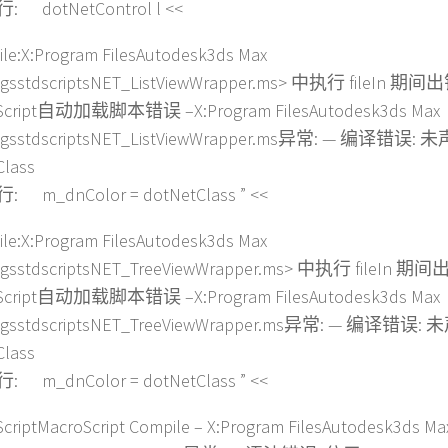
 dotNetControl l <<
le:X:Program FilesAutodesk3ds Max
ugsstdscriptsNET_ListViewWrapper.ms> 中执行 fileIn 期间
Script自动加载脚本错误 –X:Program FilesAutodesk3ds Max
lugsstdscriptsNET_ListViewWrapper.ms异常: — 编译错误
Class
 m_dnColor = dotNetClass ” <<
le:X:Program FilesAutodesk3ds Max
ugsstdscriptsNET_TreeViewWrapper.ms> 中执行 fileIn 期
Script自动加载脚本错误 –X:Program FilesAutodesk3ds Max
lugsstdscriptsNET_TreeViewWrapper.ms异常: — 编译错
Class
 m_dnColor = dotNetClass ” <<
criptMacroScript Compile – X:Program FilesAutodesk3ds Ma