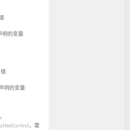
出错
: 未声明的变量:
间出错
误: 未声明的变量:
x
dotNetControl，需