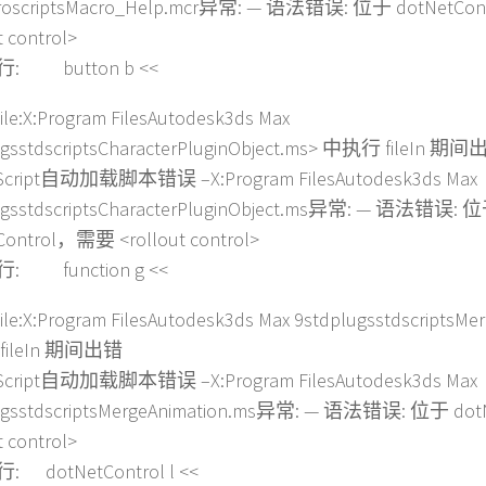
croscriptsMacro_Help.mcr异常: — 语法错误: 位于 dotNetC
t control>
: button b <<
le:X:Program FilesAutodesk3ds Max
ugsstdscriptsCharacterPluginObject.ms> 中执行 fileIn 期
Script自动加载脚本错误 –X:Program FilesAutodesk3ds Max
ugsstdscriptsCharacterPluginObject.ms异常: — 语法错误: 
Control，需要 <rollout control>
: function g <<
le:X:Program FilesAutodesk3ds Max 9stdplugsstdscriptsMe
ileIn 期间出错
Script自动加载脚本错误 –X:Program FilesAutodesk3ds Max
ugsstdscriptsMergeAnimation.ms异常: — 语法错误: 位于 d
t control>
 dotNetControl l <<