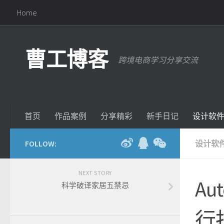
Home
曹工博客
跨境电商学习分享交流
首页
作品案例
分享精彩
新手日记
设计软
FOLLOW:
设计软
NEXT STORY
Au
科学破译家居五禁忌
行