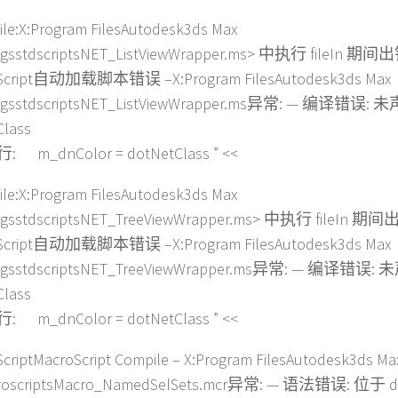
le:X:Program FilesAutodesk3ds Max
ugsstdscriptsNET_ListViewWrapper.ms> 中执行 fileIn 期间
Script自动加载脚本错误 –X:Program FilesAutodesk3ds Max
lugsstdscriptsNET_ListViewWrapper.ms异常: — 编译错误
Class
 m_dnColor = dotNetClass ” <<
le:X:Program FilesAutodesk3ds Max
ugsstdscriptsNET_TreeViewWrapper.ms> 中执行 fileIn 期
Script自动加载脚本错误 –X:Program FilesAutodesk3ds Max
lugsstdscriptsNET_TreeViewWrapper.ms异常: — 编译错
Class
 m_dnColor = dotNetClass ” <<
criptMacroScript Compile – X:Program FilesAutodesk3ds Ma
roscriptsMacro_NamedSelSets.mcr异常: — 语法错误: 位于 