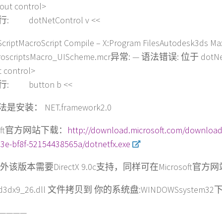
out control>
: dotNetControl v <<
criptMacroScript Compile – X:Program FilesAutodesk3ds Ma
croscriptsMacro_UIScheme.mcr异常: — 语法错误: 位于 dot
t control>
: button b <<
安装： NET.framework2.0
osoft官方网站下载：
http://download.microsoft.com/download
3e-bf8f-52154438565a/dotnetfx.exe
另外该版本需要DirectX 9.0c支持，同样可在Microsoft官
3dx9_26.dll 文件拷贝到 你的系统盘:WINDOWSsystem
————