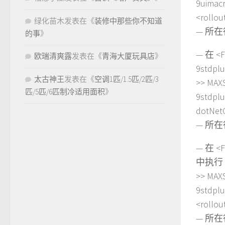
9uima
<rollou
绿化苗木
发表在《
装修中那些你不知道
— 所在行
的事
》
— 在 <Fi
欧瑞清爽露
发表在《
青海大厦玩具店
》
9stdpl
太古神王
发表在《
空调1匹/1.5匹/2匹/3
>> MAX
匹/5匹/6匹制冷适用面积
》
9stdpl
dotNet
— 所在行
— 在 <Fi
中执行 f
>> MAX
9stdpl
<rollou
— 所在行: