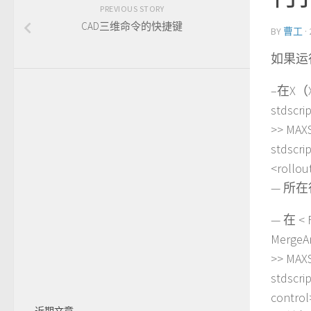
PREVIOUS STORY
CAD三维命令的快捷键
BY
曹工
·
如果运行
–在X（X
stdscr
>> MAX
stdscr
<rollou
— 所在行
— 在 < F
Merge
>> MAX
stdscr
control
近期文章