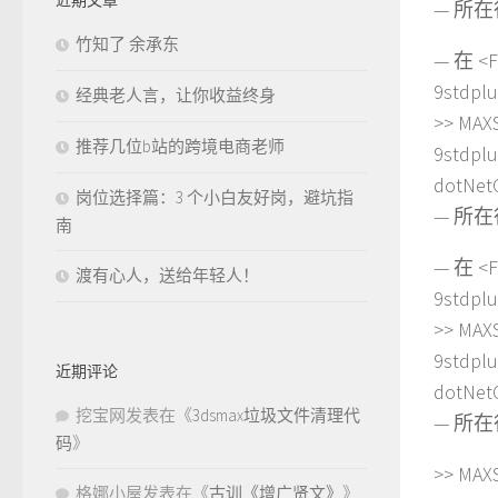
— 所在行:
竹知了 余承东
— 在 <Fi
9stdpl
经典老人言，让你收益终身
>> MAX
推荐几位b站的跨境电商老师
9stdp
dotNet
岗位选择篇：3 个小白友好岗，避坑指
— 所在行:
南
— 在 <Fi
渡有心人，送给年轻人！
9stdpl
>> MAX
9stdp
近期评论
dotNet
挖宝网
发表在《
3dsmax垃圾文件清理代
— 所在行:
码
》
>> MAXS
格娜小屋
发表在《
古训《增广贤文》
》