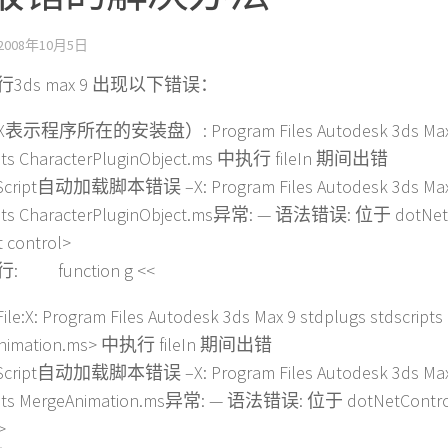
2008年10月5日
3ds max 9 出现以下错误：
表示程序所在的安装盘）: Program Files Autodesk 3ds Max 9
ipts CharacterPluginObject.ms 中执行 fileIn 期间出错
Script自动加载脚本错误 –X: Program Files Autodesk 3ds Max 
ipts CharacterPluginObject.ms异常: — 语法错误: 位于 dotN
t control>
: function g <<
ile:X: Program Files Autodesk 3ds Max 9 stdplugs stdscripts
Animation.ms> 中执行 fileIn 期间出错
Script自动加载脚本错误 –X: Program Files Autodesk 3ds Max 
ipts MergeAnimation.ms异常: — 语法错误: 位于 dotNetContr
>