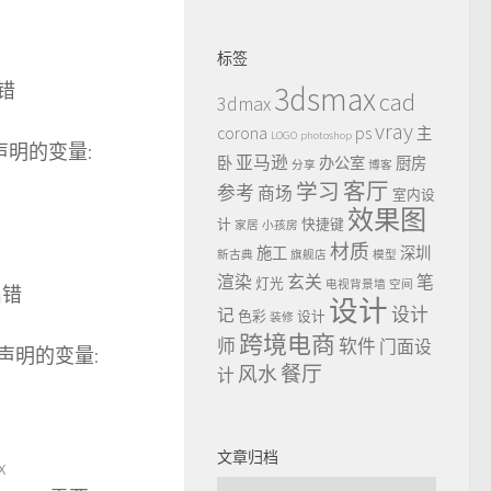
标签
出错
3dsmax
cad
3dmax
vray
ps
corona
主
LOGO
photoshop
: 未声明的变量:
亚马逊
卧
办公室
厨房
分享
博客
客厅
学习
参考
商场
室内设
效果图
计
快捷键
家居
小孩房
材质
施工
深圳
新古典
旗舰店
模型
渲染
玄关
笔
灯光
电视背景墙
空间
间出错
设计
设计
记
色彩
设计
装修
跨境电商
师
软件
门面设
误: 未声明的变量:
餐厅
风水
计
文章归档
x
文