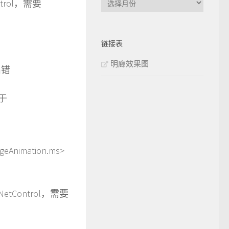
ontrol，需要
章
归
档
链接表
明廊效果图
间出错
位于
rgeAnimation.ms>
otNetControl，需要