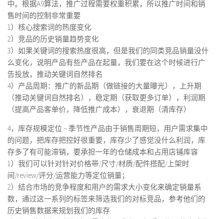
中。根据A9算法，推广过程需要权重积累，所以推广时间和销
售时间的控制非常重要
1）核心搜索词的热度变化
2）竞品的历史销量趋势变化
3）如果关键词的搜索热度很高，但是我们的同类竞品销量没什
么变化，说明产品有些产品在起量，我们要在这个时候进行广
告投放，推动关键词自然排名
4）产品周期：推广的新品期（做链接的大量曝光），上升期
（推动关键词自然排名），稳定期（获取更多订单），利润期
（提高产品客单价，降低推广成本），衰退期（清库存）
4，库存规模定位 – 季节性产品由于销售周期短，用户需求集中
的问题，把库存把控好很重要，库存少了感觉没什么利润，库
存多了有可能滞销，要承担一年的仓储成本和占用店铺库容
1）我们可以针对针对价格带/尺寸/材质/配件搭配/上架时
间/review/评分/运营能力等定位销量；
2）结合市场的竞争程度和用户的需求大小变化来确定销量系
数，通过这一系列的标签来筛选我们的对标竞品，参考他们的
历史销售数据来规划我们的库存