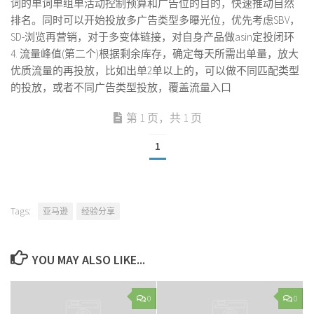
词的单词单组单活动控制预算和广告位的目的，快速推动自然
排名。同时可以开始投放多广告类型多曝光位，优先考虑SBV，
SD-浏览再营销，对于多变体链接，对自身产品做asin定投闭环
4. 流量峰值(第二个)根据剩余库存，确定每天所需出单量，放大
优质流量的再投放，比如出单2单以上的，可以做不同匹配类型
的投放，或者不同广告类型投放，覆盖流量入口
第 1 页，共 1 页
1
Tags:
亚马逊
经验分享
YOU MAY ALSO LIKE...
0
0