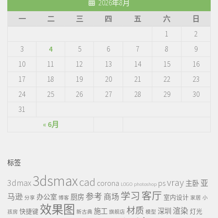
2026年8月
一
二
三
四
五
六
日
1
2
3
4
5
6
7
8
9
10
11
12
13
14
15
16
17
18
19
20
21
22
23
24
25
26
27
28
29
30
31
« 6月
标签
3dsmax
cad
vray
3dmax
ps
corona
亚
主卧
LOGO
photoshop
客厅
学习
参考
马逊
商场
办公室
厨房
室内设计
分享
博客
家居
小
效果图
材质
渲染
施工
深圳
快捷键
灯光
孩房
新古典
旗舰店
模型