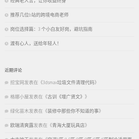
经典老人言，让你收益终身
推荐几位b站的跨境电商老师
岗位选择篇：3 个小白友好岗，避坑指南
渡有心人，送给年轻人！
近期评论
挖宝网
发表在《
3dsmax垃圾文件清理代码
》
格娜小屋
发表在《
古训《增广贤文》
》
绿化苗木
发表在《
装修中那些你不知道的事
》
欧瑞清爽露
发表在《
青海大厦玩具店
》