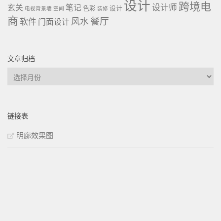
设计
跨境电
设计师
玄关
笔记
色彩
设计
电视背景墙
空间
装修
商
餐厅
风水
软件
门面设计
文章归档
文
章
归
档
链接表
明廊效果图