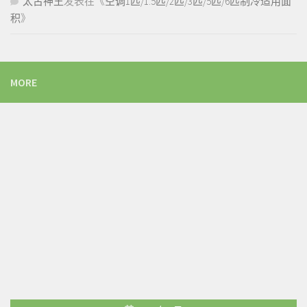
太古神王
发表在《
空调1匹/1.5匹/2匹/3匹/5匹/6匹制冷适用面
积
》
MORE