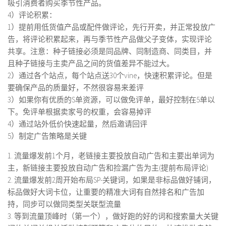
吸引消费者购买季节性产品。
4）评论积累：
1）提前用低货值产品或配件做评论，先行开卖，并正常投放广
告，将评论积累起来，再与季节性产品做父子变体，实现评论
共享。注意：种子链接必须是同品牌、同制造商、同类目，并
且种子链接与主卖产品之间的货值差异不能过大。
2）通过各个站点，每个站点送30个vine，快速积累评论。但是
要确保产品的质量好，不然很容易来差评
3）如果你有优质的S单资源，可以做免评单，最好控制在5单以
下。免评单根据卖家号的权重，会容易掉评
4）通过站外低价快速起量，然后邀请回评
5）制定广告策略是关键
1. 流量爆发前1个月，老链接主要投放自动广告和主要出单词为
主，新链接主要投放自动广告和捡漏广告为主(提前布局评论)
2. 流量爆发前2周开始布局SP-关键词，如果是非标品做好铺词，
标品做好大词卡位，让重要的精准大词有自然排名和广告加
持，同步可以做同类型关联型流量
3. 等到流量顶峰时（第一个），做好跑的好的词和搜索量大关键