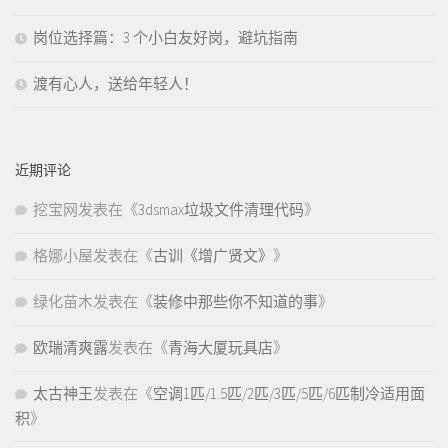
岗位选择篇：3 个小白友好岗，避坑指南
渡有心人，送给年轻人！
近期评论
挖宝网
发表在《
3dsmax垃圾文件清理代码
》
格娜小屋
发表在《
古训《增广贤文》
》
绿化苗木
发表在《
装修中那些你不知道的事
》
欧瑞清爽露
发表在《
青海大厦玩具店
》
太古神王
发表在《
空调1匹/1.5匹/2匹/3匹/5匹/6匹制冷适用面
积
》