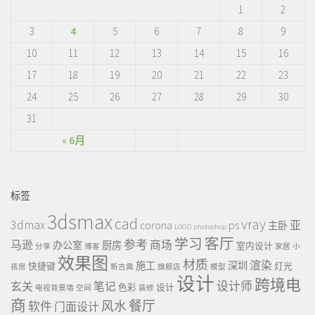
1
2
3
4
5
6
7
8
9
10
11
12
13
14
15
16
17
18
19
20
21
22
23
24
25
26
27
28
29
30
31
« 6月
标签
3dsmax
cad
vray
3dmax
ps
corona
亚
主卧
LOGO
photoshop
客厅
学习
参考
马逊
商场
办公室
厨房
室内设计
分享
博客
家居
小
效果图
材质
渲染
施工
深圳
快捷键
灯光
孩房
新古典
旗舰店
模型
设计
跨境电
设计师
玄关
笔记
色彩
设计
电视背景墙
空间
装修
商
餐厅
风水
软件
门面设计