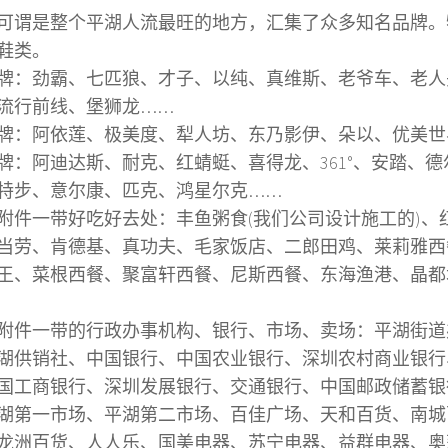
可谓是整个平湖人流最旺的地方，汇集了众多知名品牌。
鞋类。
牌：劲霸、七匹狼、才子、以纯、真维斯、老爷车、老人
流行前线、堡狮龙……
牌：阿依莲、极美度、犁人坊、东乃影伊、朵以、优美世
牌：阿迪达斯、耐克、红蜻蜓、喜得龙、361°、安踏、
特步、意尔康、匹克、鸿星尔克……
附件一带好吃好去处：丰鱼粥食(我们公司设计施工的)、
当劳、肯德基、真功夫、毛家饭店、二郎田鸡、莱莉雅西
王、菜根西餐、聚富轩西餐、尼斯西餐、东海渔港、晶都
附件一带的行政办事机构、银行、市场、卖场：平湖街道
湖供销社、中国银行、中国农业银行、深圳农村商业银行
国工商银行、深圳发展银行、交通银行、中国邮政储蓄银
湖第一市场、平湖第二市场、百佳广场、天和百货、南城
龙洲百货、人人乐、国美电器、苏宁电器、益群电器、奥