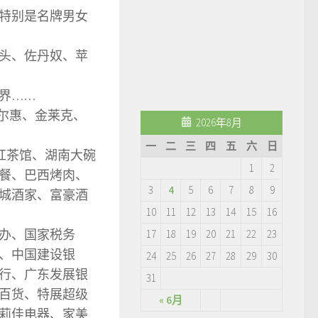
特别是名牌男女
头、佐丹奴、苹
界……
德尔惠、金莱克、
2026年8月
一
二
三
四
五
六
日
红茶馆、湖南大碗
1
2
餐、巴西烤肉、
3
4
5
6
7
8
9
城酒家、富豪酒
10
11
12
13
14
15
16
办、国家税务
17
18
19
20
21
22
23
、中国建设银
24
25
26
27
28
29
30
行、广东发展银
31
百货、特展超级
« 6月
莉佳电器、家美