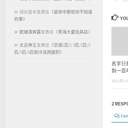
绿化苗木
发表在《
装修中那些你不知道
YOU
的事
》
欧瑞清爽露
发表在《
青海大厦玩具店
》
太古神王
发表在《
空调1匹/1.5匹/2匹/3
匹/5匹/6匹制冷适用面积
》
名字只
到一百
2012年1
2 RESP
Co