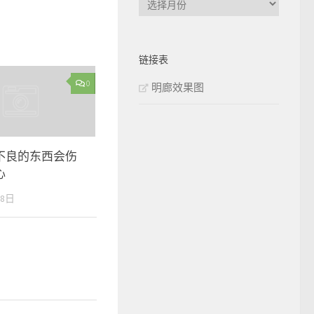
章
归
档
链接表
0
明廊效果图
不良的东西会伤
心
18日