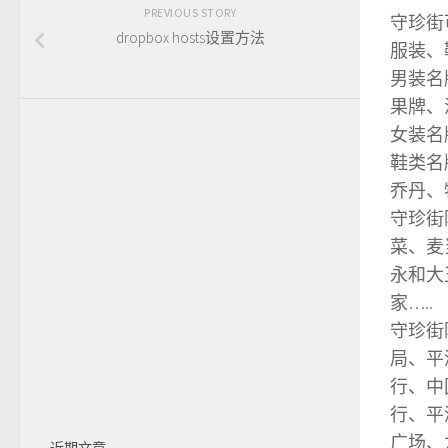
PREVIOUS STORY
守珍街
dropbox hosts设置方法
服装、
男装名
果牌、
女装名
鞋类名
乔丹、
守珍街
菜、麦
永和大
家…..
守珍街
局、平
行、中
行、平
广场、
近期文章