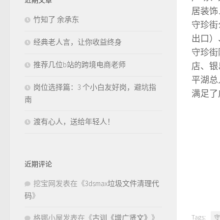
居装饰
竹知了 余承东
守珍街
出口）
经典老人言，让你收益终身
守珍街
推荐几位b站的跨境电商老师
店、银
平湖总
岗位选择篇：3 个小白友好岗，避坑指
满足了
南
渡有心人，送给年轻人！
近期评论
挖宝网
发表在《
3dsmax垃圾文件清理代
码
》
Tags:
格娜小屋
发表在《
古训《增广贤文》
》
守