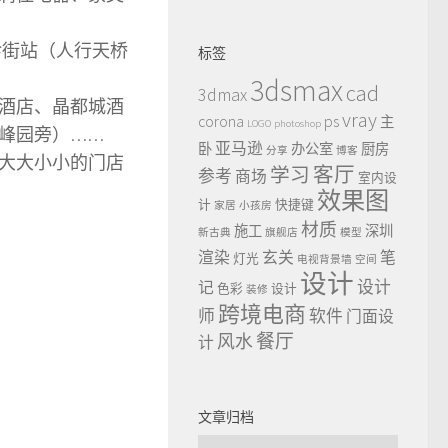
守珍街站（人行天桥
标签
3dsmax
cad
3dmax
酒店、晶都城酒
vray
ps
corona
主
LOGO
photoshop
峰园旁）……
亚马逊
卧
办公室
厨房
分享
博客
上大大小小的门店
客厅
学习
参考
商场
室内设
效果图
计
快捷键
家居
小孩房
材质
施工
深圳
新古典
旗舰店
模型
渲染
玄关
笔
灯光
电视背景墙
空间
设计
设计
记
色彩
设计
装修
跨境电商
师
软件
门面设
餐厅
风水
计
文章归档
文