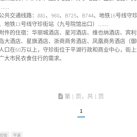
……
公共交通线路：881、960、B725、B744、地铁16号线
、地铁13号线守珍街站（九号院馆出口）……
附件的住宿：华丽城酒店、星河酒店、维也纳酒店、宾利
岛大酒店、星旗酒店、浙商商务酒店、凤凰商务酒店（御
人口在60万以上，守珍街位于平湖行政和商业中心，街
广大市民衣食住行的需求。
第 1 页，共 1 页
1
珍街
平湖