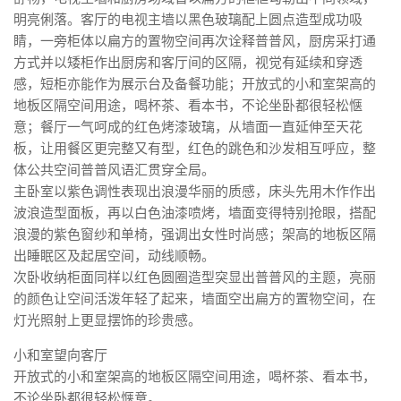
明亮俐落。客厅的电视主墙以黑色玻璃配上圆点造型成功吸
睛，一旁柜体以扁方的置物空间再次诠释普普风，厨房采打通
方式并以矮柜作出厨房和客厅间的区隔，视觉有延续和穿透
感，短柜亦能作为展示台及备餐功能；开放式的小和室架高的
地板区隔空间用途，喝杯茶、看本书，不论坐卧都很轻松惬
意；餐厅一气呵成的红色烤漆玻璃，从墙面一直延伸至天花
板，让用餐区更完整又有型，红色的跳色和沙发相互呼应，整
体公共空间普普风语汇贯穿全局。
主卧室以紫色调性表现出浪漫华丽的质感，床头先用木作作出
波浪造型面板，再以白色油漆喷烤，墙面变得特别抢眼，搭配
浪漫的紫色窗纱和单椅，强调出女性时尚感；架高的地板区隔
出睡眠区及起居空间，动线顺畅。
次卧收纳柜面同样以红色圆圈造型突显出普普风的主题，亮丽
的颜色让空间活泼年轻了起来，墙面空出扁方的置物空间，在
灯光照射上更显摆饰的珍贵感。
小和室望向客厅
开放式的小和室架高的地板区隔空间用途，喝杯茶、看本书，
不论坐卧都很轻松惬意。