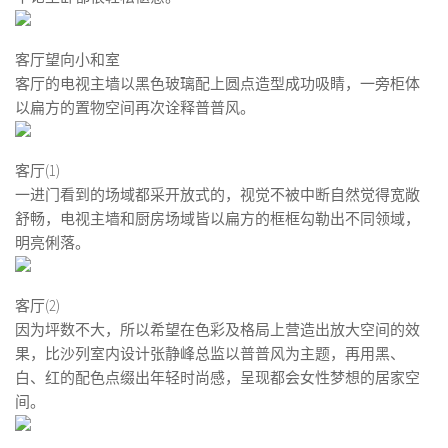
客厅望向小和室
客厅的电视主墙以黑色玻璃配上圆点造型成功吸睛，一旁柜体
以扁方的置物空间再次诠释普普风。
客厅(1)
一进门看到的场域都采开放式的，视觉不被中断自然觉得宽敞
舒畅，电视主墙和厨房场域皆以扁方的框框勾勒出不同领域，
明亮俐落。
客厅(2)
因为坪数不大，所以希望在色彩及格局上营造出放大空间的效
果，比沙列室内设计张静峰总监以普普风为主题，再用黑、
白、红的配色点缀出年轻时尚感，呈现都会女性梦想的居家空
间。