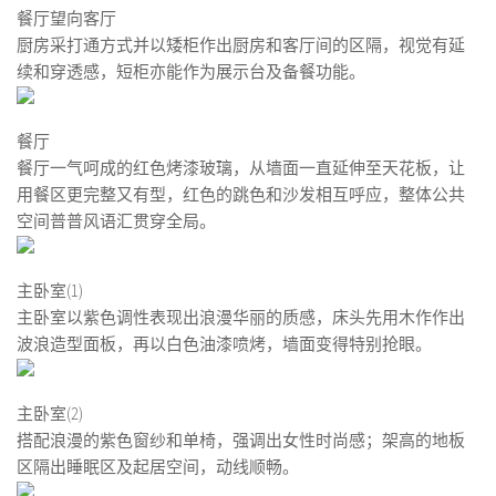
餐厅望向客厅
厨房采打通方式并以矮柜作出厨房和客厅间的区隔，视觉有延
续和穿透感，短柜亦能作为展示台及备餐功能。
餐厅
餐厅一气呵成的红色烤漆玻璃，从墙面一直延伸至天花板，让
用餐区更完整又有型，红色的跳色和沙发相互呼应，整体公共
空间普普风语汇贯穿全局。
主卧室(1)
主卧室以紫色调性表现出浪漫华丽的质感，床头先用木作作出
波浪造型面板，再以白色油漆喷烤，墙面变得特别抢眼。
主卧室(2)
搭配浪漫的紫色窗纱和单椅，强调出女性时尚感；架高的地板
区隔出睡眠区及起居空间，动线顺畅。