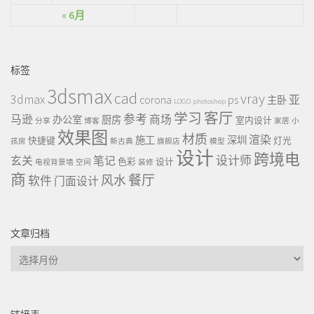
« 6月
标签
3dsmax
cad
vray
3dmax
ps
corona
亚
主卧
LOGO
photoshop
客厅
学习
参考
马逊
商场
办公室
厨房
室内设计
分享
博客
家居
小
效果图
材质
渲染
施工
深圳
快捷键
灯光
孩房
新古典
旗舰店
模型
设计
跨境电
设计师
玄关
笔记
色彩
设计
电视背景墙
空间
装修
商
餐厅
风水
软件
门面设计
文章归档
文
章
归
档