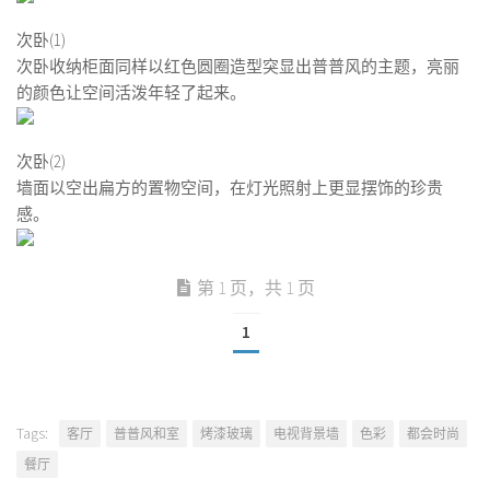
次卧(1)
次卧收纳柜面同样以红色圆圈造型突显出普普风的主题，亮丽
的颜色让空间活泼年轻了起来。
次卧(2)
墙面以空出扁方的置物空间，在灯光照射上更显摆饰的珍贵
感。
第 1 页，共 1 页
1
Tags:
客厅
普普风和室
烤漆玻璃
电视背景墙
色彩
都会时尚
餐厅