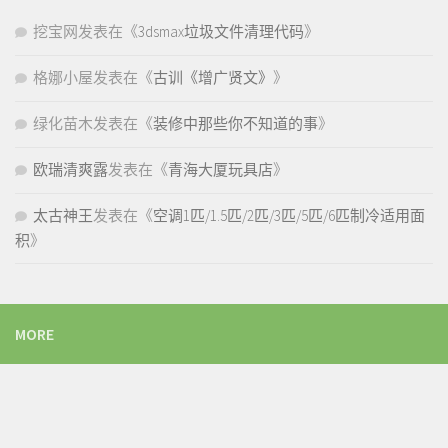
挖宝网
发表在《
3dsmax垃圾文件清理代码
》
格娜小屋
发表在《
古训《增广贤文》
》
绿化苗木
发表在《
装修中那些你不知道的事
》
欧瑞清爽露
发表在《
青海大厦玩具店
》
太古神王
发表在《
空调1匹/1.5匹/2匹/3匹/5匹/6匹制冷适用面
积
》
MORE