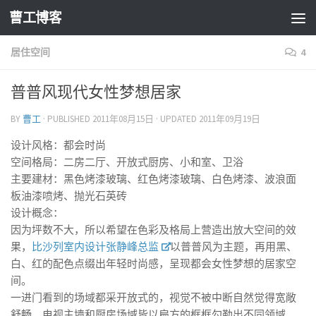
曹工博客
居住空间
4
普普风现代女性梦想居家
BY
曹工
· PUBLISHED
2011年08月15日
· UPDATED
2011年09月19日
设计风格：都会时尚
空间格局：二房二厅、开放式厨房、小和室、卫浴
主要建材：黑色烤漆玻璃、红色烤漆玻璃、白色烤漆、波浪面
板油漆喷烤、抛光石英砖
设计概念：
因为坪数不大，所以希望在色彩及格局上营造出放大空间的效
果，
比沙列室内设计张静峰总监
以普普风为主题，再用黑、
白、红的配色点缀出年轻时尚感，呈现都会女性梦想的居家空
间。
一进门看到的场域都采开放式的，视觉不被中断自然觉得宽敞
舒畅，电视主墙和厨房场域皆以扁方的框框勾勒出不同领域，