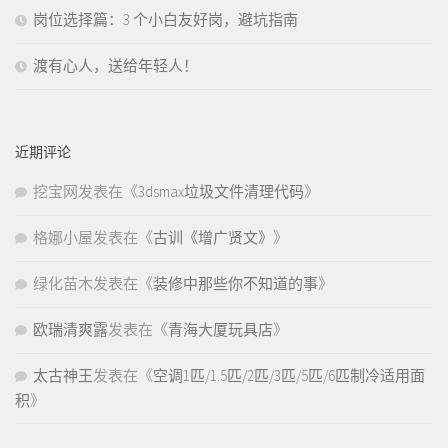
岗位选择篇：3 个小白友好岗，避坑指南
渡有心人，送给年轻人！
近期评论
挖宝网
发表在《
3dsmax垃圾文件清理代码
》
格娜小屋
发表在《
古训《增广贤文》
》
绿化苗木
发表在《
装修中那些你不知道的事
》
欧瑞清爽露
发表在《
青海大厦玩具店
》
太古神王
发表在《
空调1匹/1.5匹/2匹/3匹/5匹/6匹制冷适用面
积
》