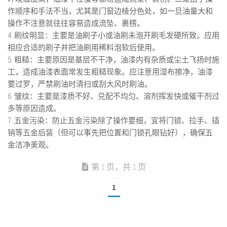
作顺序和手法不当，尤其是门窗边棱分色处，如一旦油量大和
操作不注意就往往容易造成流坠、裹楞。
4. 刷纹明显：主要是油刷子小或油刷未泡开刷毛发硬所致。应用
相应合适的刷子并把油刷用稀料泡软后使用。
5. 粗糙：主要原因是基层不干净，油漆内有杂质或尘土飞扬时施
工，造成油漆表面常发生粗糙现象。应注意用湿布擦净，油漆
要过罗，严禁刷油时清扫或刮大风时刷油。
6. 皱纹：主要是漆质不好、兑配不均匀、溶剂挥发快或催干剂过
多等原因造成。
7. 五金污染：防止五金污染除了操作要细，宜将门锁、拉手、插
销等五金后装（但可以事先把位置和门锁孔眼钻好），确保五
金洁净美观。
第 1 页，共 1 页
1