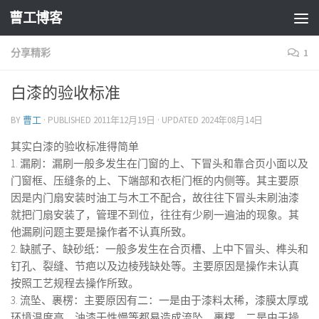
曹工博客
分享精彩
1
白漆的验收标准
BY
曹工
· PUBLISHED
2011年12月19日
· UPDATED
2024年08月14日
其实白漆的验收标准得简单
1. 漏刷：漏刷一般多发生在门窗的上、下冒头和靠合页小面以及
门窗框、压缝条的上、下端部和衣柜门框的内侧等。其主要原
因是内门扇安装时油工与木工不配合，故往往下冒头未刷油漆
就把门扇安装了，管理不到位，往往有少刷一遍油的现象。其
他漏刷问题主要是操作者不认真所致。
2. 缺腻子、缺砂纸：一般多发生在合页槽、上中下冒头、榫头和
钉孔、裂缝、节疤以及边棱残缺处等。主要原因是操作未认真
按照工艺规程去操作所致。
3. 流坠、裹楞：主要原因有二：一是由于漆料太稀，漆膜太厚或
环境温度高，油漆干性慢等都易造成流坠、裹楞。二是由于操