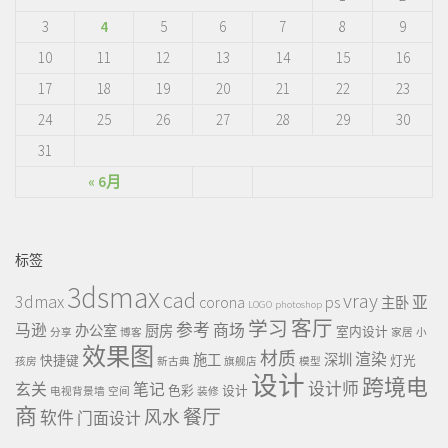
3
4
5
6
7
8
9
10
11
12
13
14
15
16
17
18
19
20
21
22
23
24
25
26
27
28
29
30
31
« 6月
标签
3dsmax
cad
vray
3dmax
ps
corona
亚
主卧
LOGO
photoshop
客厅
学习
参考
马逊
商场
办公室
厨房
室内设计
分享
博客
家居
小
效果图
材质
渲染
施工
深圳
快捷键
灯光
孩房
新古典
旗舰店
模型
设计
跨境电
设计师
玄关
笔记
色彩
设计
电视背景墙
空间
装修
商
餐厅
风水
软件
门面设计