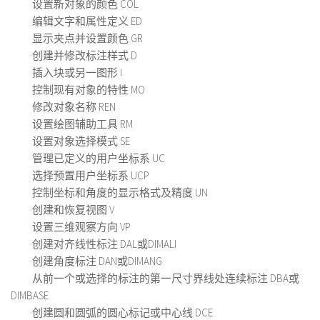
设置新对象的颜色 COL
编辑文字和属性定义 ED
显示夹点并设置颜色 GR
创建并修改标注样式 D
插入块或另一图形 I
控制现有对象的特性 MO
修改对象名称 REN
设置绘图辅助工具 RM
设置对象选择模式 SE
管理已定义的用户坐标系 UC
选择预置用户坐标系 UCP
控制坐标和角度的显示格式及精度 UN
创建和恢复视图 V
设置三维观察方向 VP
创建对齐线性标注 DAL或DIMALI
创建角度标注 DAN或DIMANG
从前一个或选择的标注的第一尺寸界线处连续标注 DBA或
DIMBASE
创建圆和圆弧的圆心标记或中心线 DCE