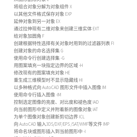
将组合对象分解为对象组件 X
以其他文件格式保存对象 EXP
延伸对象到另一对象 EX
通过拉伸现有二维对象来创建三维实体 EXT
给对象加圆角 F
创建根据特性选择有关对象时用到的过滤器列表 FI
创建对象的命名选择集 G
使用命令行创建选择集 -G
用图案填充一块指定边界的区域 -H
修改现有的图案填充对象 HE
重生成三维模型时不显示隐藏线 HI
以多种格式向 AutoCAD 图形文件中插入图像 IM
使用命令行插入图像 -IM
控制选定图像的亮度、对比度和褪色度 IAD
向当前图形中定义并附着新的图像对象 IAT
为单个图像对象创建新剪切边界 ICL
向 AutoCAD 输入3DS/DXF/EPS /SAT/WMF等文件 IMP
将命名块或图形插入到当前图形中 -I