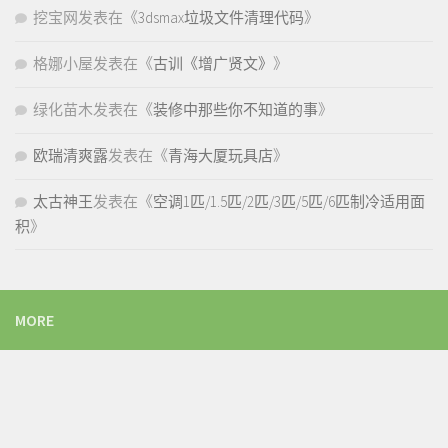
挖宝网
发表在《
3dsmax垃圾文件清理代码
》
格娜小屋
发表在《
古训《增广贤文》
》
绿化苗木
发表在《
装修中那些你不知道的事
》
欧瑞清爽露
发表在《
青海大厦玩具店
》
太古神王
发表在《
空调1匹/1.5匹/2匹/3匹/5匹/6匹制冷适用面
积
》
MORE