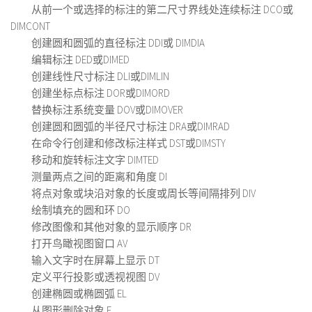
从前一个或选择的标注的第二尺寸界线处连续标注 DCO或
DIMCONT
创建圆和圆弧的直径标注 DDI或 DIMDIA
编辑标注 DED或DIMED
创建线性尺寸标注 DLI或DIMLIN
创建坐标点标注 DOR或DIMORD
替换标注系统变量 DOV或DIMOVER
创建圆和圆弧的半径尺寸标注 DRA或DIMRAD
在命令行创建和修改标注样式 DST或DIMSTY
移动和旋转标注文字 DIMTED
测量两点之间的距离和角度 DI
将点对象或块沿对象的长度或周长等间隔排列 DIV
绘制填充的圆和环 DO
修改图像和其他对象的显示顺序 DR
打开鸟瞰视图窗口 AV
输入文字时在屏幕上显示 DT
定义平行投影或透视视图 DV
创建椭圆或椭圆弧 EL
从图形删除对象 E