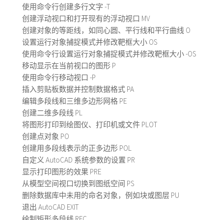
使用命令行创建多行文字 -T
创建浮动视口和打开现有的浮动视口 MV
创建对象的等距线，如同心圆、平行线和平行曲线 O
设置运行对象捕捉模式并修改靶框大小 OS
使用命令行设置运行对象捕捉模式并修改靶框大小 -OS
移动显示在当前视口的图形 P
使用命令行移动视口 -P
插入剪贴板数据并控制数据格式 PA
编辑多段线和三维多边形网格 PE
创建二维多段线 PL
将图形打印到绘图仪、打印机或文件 PLOT
创建点对象 PO
创建用多段线表示的正多边形 POL
自定义 AutoCAD 系统参数的设置 PR
显示打印图形的效果 PRE
从模型空间视口切换到图纸空间 PS
删除数据库中未用的命名对象，例如块或图层 PU
退出 AutoCAD EXIT
绘制矩形多段线 REC