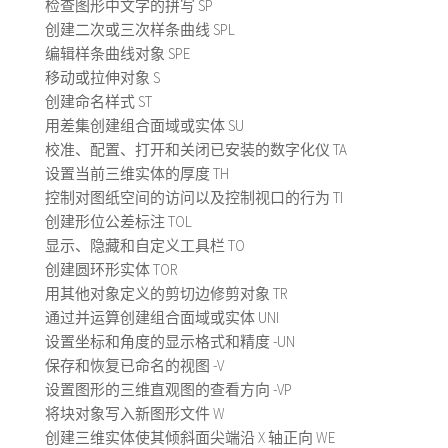
检查图形中文字的拼写 SP
创建二次或三次样条曲线 SPL
编辑样条曲线对象 SPE
移动或拉伸对象 S
创建命名样式 ST
用差集创建组合面域或实体 SU
校准、配置、打开和关闭已安装的数字化仪 TA
设置当前三维实体的厚度 TH
控制对图纸空间的访问以及控制视口的行为 TI
创建形位公差标注 TOL
显示、隐藏和自定义工具栏 TO
创建圆环形实体 TOR
用其他对象定义的剪切边修剪对象 TR
通过并运算创建组合面域或实体 UNI
设置坐标和角度的显示格式和精度 -UN
保存和恢复已命名的视图 -V
设置图形的三维直观图的查看方向 -VP
将块对象写入新图形文件 W
创建三维实体使其倾斜面尖端沿 X 轴正向 WE