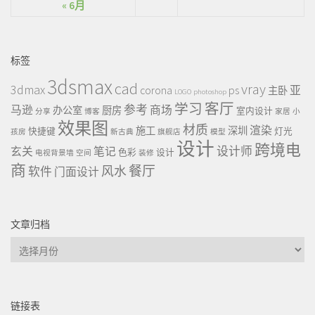
« 6月
标签
3dsmax
cad
vray
3dmax
ps
corona
亚
主卧
LOGO
photoshop
客厅
学习
参考
马逊
商场
办公室
厨房
室内设计
分享
博客
家居
小
效果图
材质
渲染
施工
深圳
快捷键
灯光
孩房
新古典
旗舰店
模型
设计
跨境电
设计师
玄关
笔记
色彩
设计
电视背景墙
空间
装修
商
餐厅
风水
软件
门面设计
文章归档
文
章
归
档
链接表