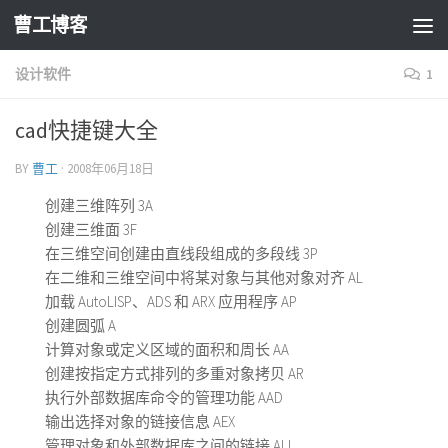
曹工博客
设计软件
1
cad快捷键大全
BY
曹工
·
2008年06月18日
创建三维阵列 3A
创建三维面 3F
在三维空间创建由直线段组成的多段线 3P
在二维和三维空间中将某对象与其他对象对齐 AL
加载 AutoLISP、ADS 和 ARX 应用程序 AP
创建圆弧 A
计算对象或定义区域的面积和周长 AA
创建按指定方式排列的多重对象拷贝 AR
执行外部数据库命令的管理功能 AAD
输出选择对象的链接信息 AEX
管理对象和外部数据库之间的链接 ALI