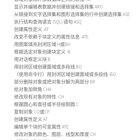
显示并编辑表数据并创建链接和选择集 ARO
从链接到文字选择集和图形选择集的行中创建选择集 ASE
执行结构查询语言 (SQL) 语句 ASQ
创建属性定义 -AT
改变不依赖于块定义的属性信息 -ATE
用图案填充封闭区域 H或BH
根据选定对象创建块定义 -B
用对话框定义块 B
用封闭区域创建面域或多段线 BO
（使用命令行）用封闭区域创建面域或多段线 -BO
部分删除对象或把对象分解为两部分 BR
给对象加倒角 CHA
修改现有对象的特性 -CH
根据圆心和直径或半径绘制圆 C
复制对象 CO或CP
创建属性定义 AT
编辑单个块的可变属性 ATE
修改对象的颜色、图层、线型和厚度 CH