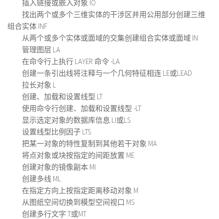
插入链接或嵌入对象 IO
找出两个或多个三维实体的干涉区并用公用部分创建三维
组合实体 INF
从两个或多个实体或面域的交集创建组合实体或面域 IN
管理图层 LA
在命令行上执行 LAYER 命令 -LA
创建一条引出线将注释与一个几何特征相连 LE或LEAD
拉长对象 L
创建、加载和设置线型 LT
使用命令行创建、加载和设置线型 -LT
显示选定对象的数据库信息 LI或LS
设置线型比例因子 LTS
把某一对象的特性复制到其他若干对象 MA
将点对象或块按指定的间距放置 ME
创建对象的镜像副本 MI
创建多线 ML
在指定方向上按指定距离移动对象 M
从图纸空间切换到模型空间视口 MS
创建多行文字 T或MT