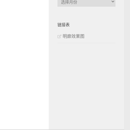
章
归
档
链接表
明廊效果图