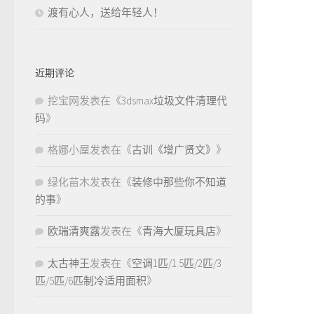
渡有心人，送给年轻人！
近期评论
挖宝网
发表在《
3dsmax垃圾文件清理代
码
》
格娜小屋
发表在《
古训《增广贤文》
》
绿化苗木
发表在《
装修中那些你不知道
的事
》
欧瑞清爽露
发表在《
青海大厦玩具店
》
太古神王
发表在《
空调1匹/1.5匹/2匹/3
匹/5匹/6匹制冷适用面积
》