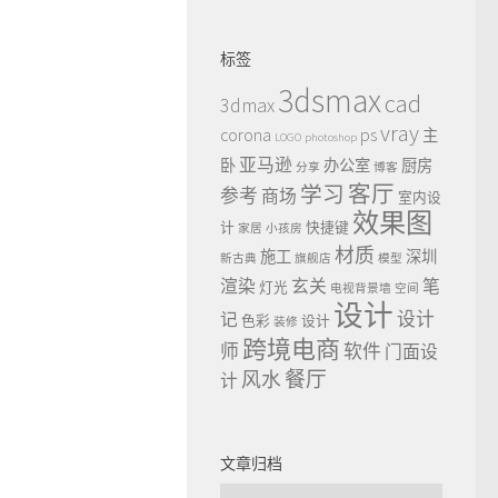
标签
3dsmax
cad
3dmax
vray
ps
corona
主
LOGO
photoshop
亚马逊
卧
办公室
厨房
分享
博客
客厅
学习
参考
商场
室内设
效果图
计
快捷键
家居
小孩房
材质
施工
深圳
新古典
旗舰店
模型
渲染
玄关
笔
灯光
电视背景墙
空间
设计
设计
记
色彩
设计
装修
跨境电商
师
软件
门面设
餐厅
风水
计
文章归档
文