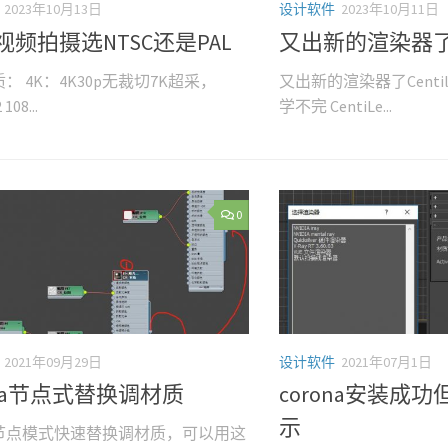
2023年10月13日
设计软件
2023年10月11日
4视频拍摄选NTSC还是PAL
又出新的渲染器了Ce
： 4K：4K30p无裁切7K超采，
又出新的渲染器了Cent
108...
学不完 CentiLe...
0
2021年09月29日
设计软件
2021年07月1日
ona节点式替换调材质
corona安装成功
示
na节点模式快速替换调材质，可以用这