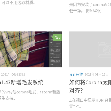
可以不用选取材质...
是因为安装了corona5
载干净。 把MAX根...
0
2021年06月23日
设计软件
2021年01月22日
orm1.43新增毛发系统
如何将Corona
对齐？
vray与corona毛发，fstorm新版
生支持...
1.在视口中显示HDRI背
置”>“...