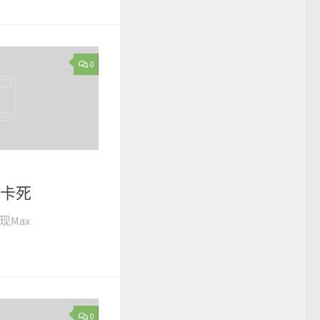
0
右键卡死
现Max
0