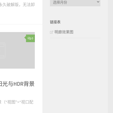
.2永久破解版，无法卸
章
归
档
链接表
明廊效果图
0
太阳光与HDR背景
景（“视图”>“视口配