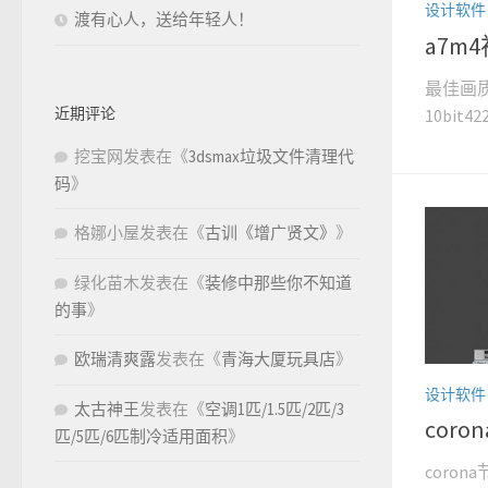
设计软件
渡有心人，送给年轻人！
a7m
最佳画质
近期评论
10bit422 
挖宝网
发表在《
3dsmax垃圾文件清理代
码
》
格娜小屋
发表在《
古训《增广贤文》
》
绿化苗木
发表在《
装修中那些你不知道
的事
》
欧瑞清爽露
发表在《
青海大厦玩具店
》
设计软件
太古神王
发表在《
空调1匹/1.5匹/2匹/3
cor
匹/5匹/6匹制冷适用面积
》
coro