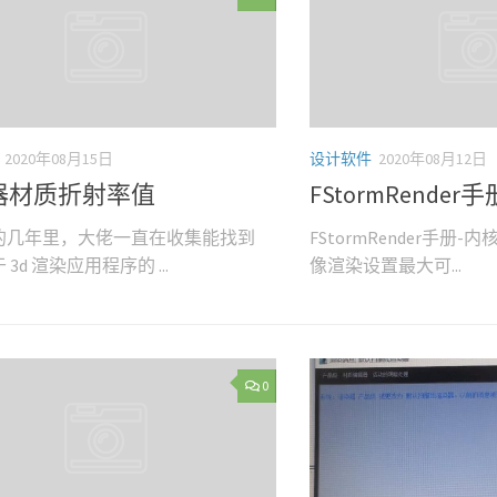
2020年08月15日
设计软件
2020年08月12日
器材质折射率值
FStormRende
的几年里，大佬一直在收集能找到
FStormRender手册
3d 渲染应用程序的 ...
像渲染设置最大可...
0