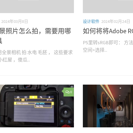
2024年03月8日
设计软件
2024年02月24日
0全景照片怎么拍，需要用哪
如何将将Adobe R
具
PS里转sRGB即可： 
空间>选择...
全景相机 拍 水电 毛胚 ， 这些要求
红屋 ，傻瓜...
0