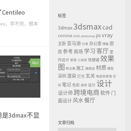
ntileo
标签
ileo，学不完，根本
3dsmax
cad
3dmax
vray
ps
corona
LOGO
photoshop
亚马逊
主卧
办公室
厨
分享
博客
客厅
学习
参考
商场
房
室
效果
内设计
快捷键
家居
小孩房
0
图
材质
施工
新古典
旗舰店
模型
渲染
玄关
深圳
灯光
电视背景墙
空
设计
笔记
色彩
设计
间
装修
跨境电商
设计师
软件
门
餐厅
风水
面设计
但是3dmax不显
文章归档
文