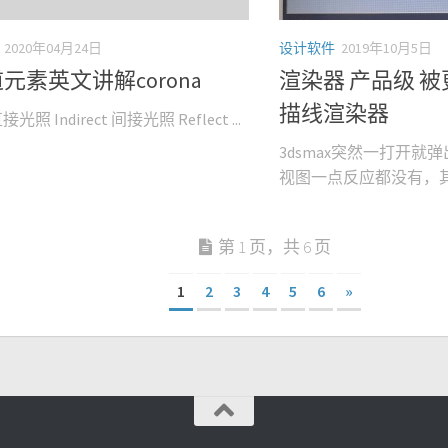
2020年04月24日
设计软件
2019年10月5日
道元素英文讲解corona
渲染器 产品级 被
描线渲染器
直接光照 Indirect 间接光照 Reflect ...
3dsmax突然一打开就
视图一点反应都没有，其他
第 1 页，共 6 页
1
2
3
4
5
6
»