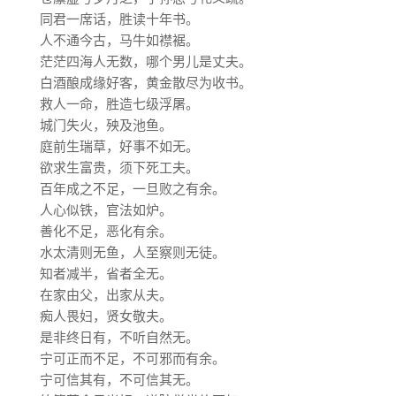
同君一席话，胜读十年书。
人不通今古，马牛如襟裾。
茫茫四海人无数，哪个男儿是丈夫。
白酒酿成缘好客，黄金散尽为收书。
救人一命，胜造七级浮屠。
城门失火，殃及池鱼。
庭前生瑞草，好事不如无。
欲求生富贵，须下死工夫。
百年成之不足，一旦败之有余。
人心似铁，官法如炉。
善化不足，恶化有余。
水太清则无鱼，人至察则无徒。
知者减半，省者全无。
在家由父，出家从夫。
痴人畏妇，贤女敬夫。
是非终日有，不听自然无。
宁可正而不足，不可邪而有余。
宁可信其有，不可信其无。