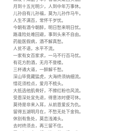
月到十五光明少，人到中年万事休。
儿孙自有儿孙福，莫为儿孙作马牛。
人生不满百，常怀千岁忧。
今朝有酒今朝醉，明日愁来明日忧。
路逢险处难回避，事到头来不自由。
药能医假病，酒不解真愁。
人贫不语，水平不流。
一家有女百家求，一马不行百马忧。
有花方酌酒，无月不登楼。
三杯通大道，一醉解千愁。
深山毕竟藏猛虎，大海终须纳细流。
惜花须检点，爱月不梳头。
大抵选他肌骨好，不擦红粉也风流。
受恩深处宜先退，得意浓时便可休。
莫待是非来入耳，从前恩爱反为仇。
留得五湖明月在，不愁无处下金钩。
休别有鱼处，莫恋浅滩头。
去时终须去，再三留不住。