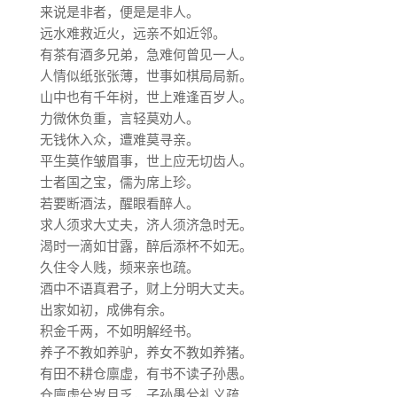
来说是非者，便是是非人。
远水难救近火，远亲不如近邻。
有茶有酒多兄弟，急难何曾见一人。
人情似纸张张薄，世事如棋局局新。
山中也有千年树，世上难逢百岁人。
力微休负重，言轻莫劝人。
无钱休入众，遭难莫寻亲。
平生莫作皱眉事，世上应无切齿人。
士者国之宝，儒为席上珍。
若要断酒法，醒眼看醉人。
求人须求大丈夫，济人须济急时无。
渴时一滴如甘露，醉后添杯不如无。
久住令人贱，频来亲也疏。
酒中不语真君子，财上分明大丈夫。
出家如初，成佛有余。
积金千两，不如明解经书。
养子不教如养驴，养女不教如养猪。
有田不耕仓廪虚，有书不读子孙愚。
仓廪虚兮岁月乏，子孙愚兮礼义疏。