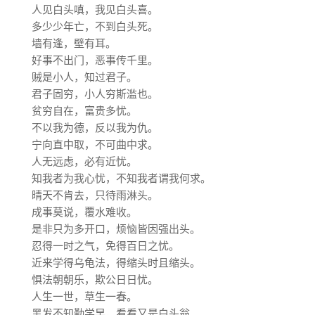
人见白头嗔，我见白头喜。
多少少年亡，不到白头死。
墙有逢，壁有耳。
好事不出门，恶事传千里。
贼是小人，知过君子。
君子固穷，小人穷斯滥也。
贫穷自在，富贵多忧。
不以我为德，反以我为仇。
宁向直中取，不可曲中求。
人无远虑，必有近忧。
知我者为我心忧，不知我者谓我何求。
晴天不肯去，只待雨淋头。
成事莫说，覆水难收。
是非只为多开口，烦恼皆因强出头。
忍得一时之气，免得百日之忧。
近来学得乌龟法，得缩头时且缩头。
惧法朝朝乐，欺公日日忧。
人生一世，草生一春。
黑发不知勤学早，看看又是白头翁。