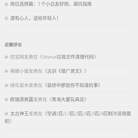
岗位选择篇：3 个小白友好岗，避坑指南
渡有心人，送给年轻人！
近期评论
挖宝网
发表在《
3dsmax垃圾文件清理代码
》
格娜小屋
发表在《
古训《增广贤文》
》
绿化苗木
发表在《
装修中那些你不知道的事
》
欧瑞清爽露
发表在《
青海大厦玩具店
》
太古神王
发表在《
空调1匹/1.5匹/2匹/3匹/5匹/6匹制冷适用面
积
》