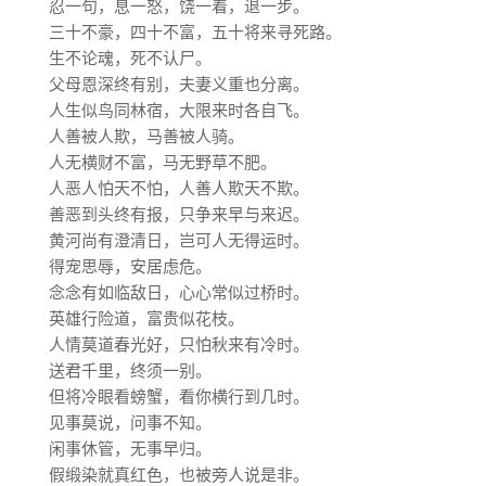
忍一句，息一怒，饶一着，退一步。
三十不豪，四十不富，五十将来寻死路。
生不论魂，死不认尸。
父母恩深终有别，夫妻义重也分离。
人生似鸟同林宿，大限来时各自飞。
人善被人欺，马善被人骑。
人无横财不富，马无野草不肥。
人恶人怕天不怕，人善人欺天不欺。
善恶到头终有报，只争来早与来迟。
黄河尚有澄清日，岂可人无得运时。
得宠思辱，安居虑危。
念念有如临敌日，心心常似过桥时。
英雄行险道，富贵似花枝。
人情莫道春光好，只怕秋来有冷时。
送君千里，终须一别。
但将冷眼看螃蟹，看你横行到几时。
见事莫说，问事不知。
闲事休管，无事早归。
假缎染就真红色，也被旁人说是非。