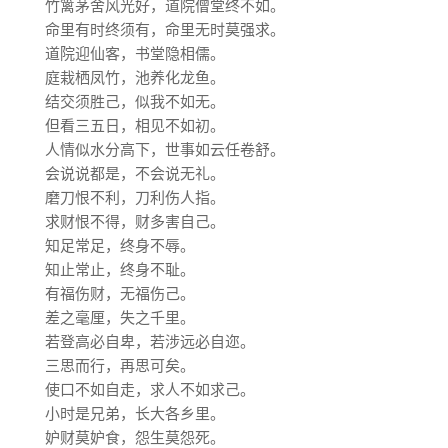
竹篱茅舍风光好，道院僧堂终不如。
命里有时终须有，命里无时莫强求。
道院迎仙客，书堂隐相儒。
庭栽栖凤竹，池养化龙鱼。
结交须胜己，似我不如无。
但看三五日，相见不如初。
人情似水分高下，世事如云任卷舒。
会说说都是，不会说无礼。
磨刀恨不利，刀利伤人指。
求财恨不得，财多害自己。
知足常足，终身不辱。
知止常止，终身不耻。
有福伤财，无福伤己。
差之毫厘，失之千里。
若登高必自卑，若涉远必自迩。
三思而行，再思可矣。
使口不如自走，求人不如求己。
小时是兄弟，长大各乡里。
妒财莫妒食，怨生莫怨死。