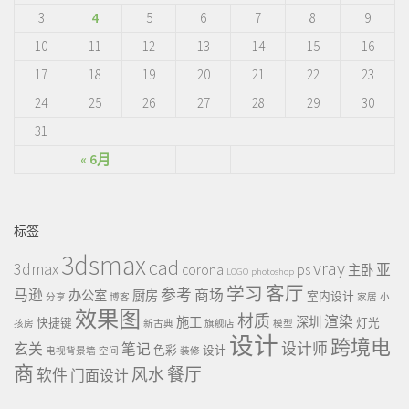
3
4
5
6
7
8
9
10
11
12
13
14
15
16
17
18
19
20
21
22
23
24
25
26
27
28
29
30
31
« 6月
标签
3dsmax
cad
vray
3dmax
ps
corona
亚
主卧
LOGO
photoshop
客厅
学习
参考
马逊
商场
办公室
厨房
室内设计
分享
博客
家居
小
效果图
材质
渲染
施工
深圳
快捷键
灯光
孩房
新古典
旗舰店
模型
设计
跨境电
设计师
玄关
笔记
色彩
设计
电视背景墙
空间
装修
商
餐厅
风水
软件
门面设计