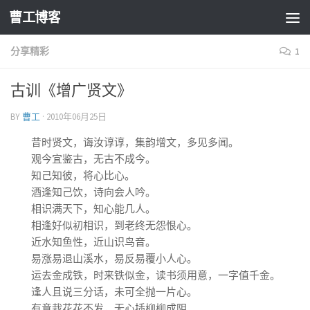
曹工博客
分享精彩
1
古训《增广贤文》
BY
曹工
·
2010年06月25日
昔时贤文，诲汝谆谆，集韵增文，多见多闻。
观今宜鉴古，无古不成今。
知己知彼，将心比心。
酒逢知己饮，诗向会人吟。
相识满天下，知心能几人。
相逢好似初相识，到老终无怨恨心。
近水知鱼性，近山识鸟音。
易涨易退山溪水，易反易覆小人心。
运去金成铁，时来铁似金，读书须用意，一字值千金。
逢人且说三分话，未可全抛一片心。
有意栽花花不发，无心插柳柳成阴。