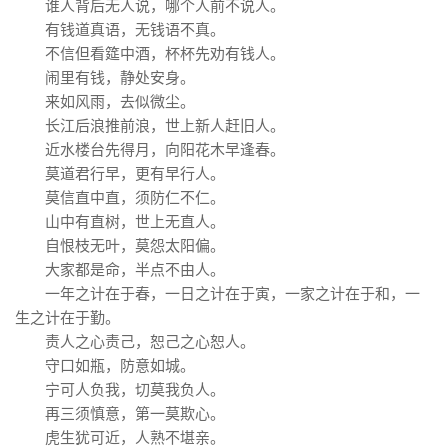
谁人背后无人说，哪个人前不说人。
有钱道真语，无钱语不真。
不信但看筵中酒，杯杯先劝有钱人。
闹里有钱，静处安身。
来如风雨，去似微尘。
长江后浪推前浪，世上新人赶旧人。
近水楼台先得月，向阳花木早逢春。
莫道君行早，更有早行人。
莫信直中直，须防仁不仁。
山中有直树，世上无直人。
自恨枝无叶，莫怨太阳偏。
大家都是命，半点不由人。
一年之计在于春，一日之计在于寅，一家之计在于和，一
生之计在于勤。
责人之心责己，恕己之心恕人。
守口如瓶，防意如城。
宁可人负我，切莫我负人。
再三须慎意，第一莫欺心。
虎生犹可近，人熟不堪亲。