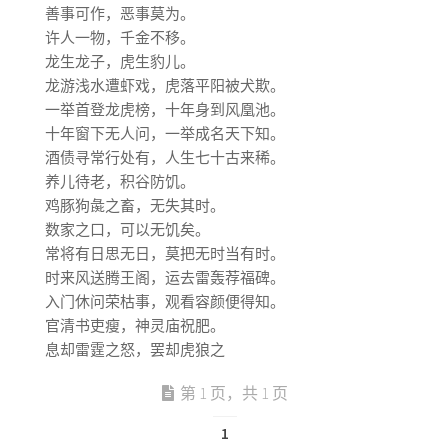
善事可作，恶事莫为。
许人一物，千金不移。
龙生龙子，虎生豹儿。
龙游浅水遭虾戏，虎落平阳被犬欺。
一举首登龙虎榜，十年身到风凰池。
十年窗下无人问，一举成名天下知。
酒债寻常行处有，人生七十古来稀。
养儿待老，积谷防饥。
鸡豚狗彘之畜，无失其时。
数家之口，可以无饥矣。
常将有日思无日，莫把无时当有时。
时来风送腾王阁，运去雷轰荐福碑。
入门休问荣枯事，观看容颜便得知。
官清书吏瘦，神灵庙祝肥。
息却雷霆之怒，罢却虎狼之
第 1 页，共 1 页
1