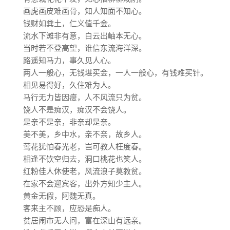
画虎画皮难画骨，知人知面不知心。
钱财如粪土，仁义值千金。
流水下滩非有意，白云出岫本无心。
当时若不登高望，谁信东流海洋深。
路遥知马力，事久见人心。
两人一般心，无钱堪买金，一人一般心，有钱难买针。
相见易得好，久住难为人。
马行无力皆因瘦，人不风流只为贫。
饶人不是痴汉，痴汉不会饶人。
是亲不是亲，非亲却是亲。
美不美，乡中水，亲不亲，故乡人。
莺花犹怕春光老，岂可教人枉度春。
相逢不饮空归去，洞口桃花也笑人。
红粉佳人休使老，风流浪子莫教贫。
在家不会迎宾客，出外方知少主人。
黄金无假，阿魏无真。
客来主不顾，应恐是痴人。
贫居闹市无人问，富在深山有远亲。