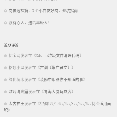
岗位选择篇：3 个小白友好岗，避坑指南
渡有心人，送给年轻人！
近期评论
挖宝网
发表在《
3dsmax垃圾文件清理代码
》
格娜小屋
发表在《
古训《增广贤文》
》
绿化苗木
发表在《
装修中那些你不知道的事
》
欧瑞清爽露
发表在《
青海大厦玩具店
》
太古神王
发表在《
空调1匹/1.5匹/2匹/3匹/5匹/6匹制冷适用面
积
》