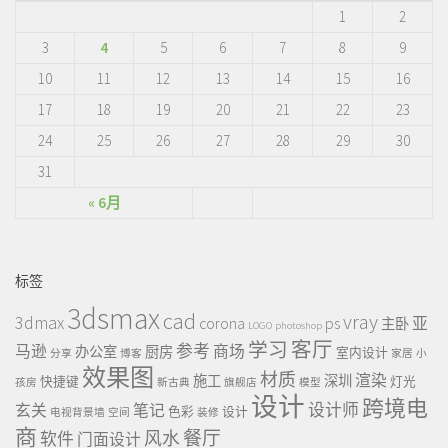
1
2
3
4
5
6
7
8
9
10
11
12
13
14
15
16
17
18
19
20
21
22
23
24
25
26
27
28
29
30
31
« 6月
标签
3dsmax
cad
vray
3dmax
ps
corona
亚
主卧
LOGO
photoshop
客厅
学习
参考
马逊
商场
办公室
厨房
室内设计
分享
博客
家居
小
效果图
材质
渲染
施工
深圳
快捷键
灯光
孩房
新古典
旗舰店
模型
设计
跨境电
设计师
玄关
笔记
色彩
设计
电视背景墙
空间
装修
商
餐厅
风水
软件
门面设计