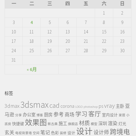
一
二
三
四
五
六
日
1
2
3
4
5
6
7
8
9
10
11
12
13
14
15
16
17
18
19
20
21
22
23
24
25
26
27
28
29
30
31
« 6月
标签
3dsmax
cad
vray
3dmax
ps
corona
亚
主卧
LOGO
photoshop
客厅
学习
参考
马逊
商场
办公室
厨房
室内设计
分享
博客
家居
小
效果图
材质
渲染
施工
深圳
快捷键
灯光
孩房
新古典
旗舰店
模型
设计
跨境电
设计师
玄关
笔记
色彩
设计
电视背景墙
空间
装修