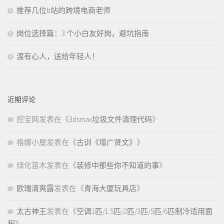
推荐几位b站的跨境电商老师
岗位选择篇：3 个小白友好岗，避坑指南
渡有心人，送给年轻人！
近期评论
挖宝网
发表在《
3dsmax垃圾文件清理代码
》
格娜小屋
发表在《
古训《增广贤文》
》
绿化苗木
发表在《
装修中那些你不知道的事
》
欧瑞清爽露
发表在《
青海大厦玩具店
》
太古神王
发表在《
空调1匹/1.5匹/2匹/3匹/5匹/6匹制冷适用面
积
》