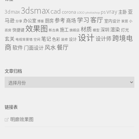
3dsmax
cad
vray
3dmax
ps
corona
亚
主卧
LOGO
photoshop
客厅
学习
参考
马逊
商场
办公室
厨房
室内设计
分享
博客
家居
小
效果图
材质
渲染
施工
深圳
快捷键
灯光
孩房
新古典
旗舰店
模型
设计
跨境电
设计师
玄关
笔记
色彩
设计
电视背景墙
空间
装修
商
餐厅
风水
软件
门面设计
文章归档
文
章
归
档
链接表
明廊效果图