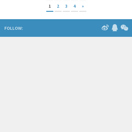
1
2
3
4
»
FOLLOW: