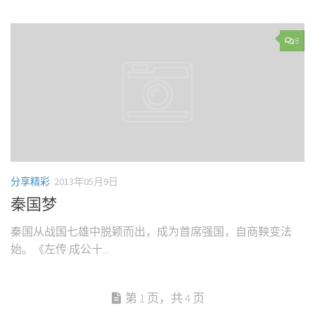
8
分享精彩
2013年05月9日
秦国梦
秦国从战国七雄中脱颖而出，成为首席强国，自商鞅变法
始。《左传·成公十...
第 1 页，共 4 页