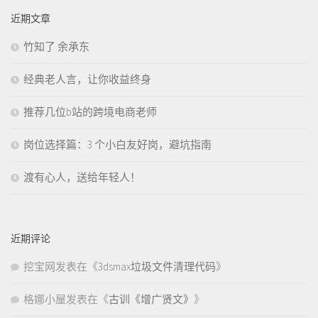
近期文章
竹知了 余承东
经典老人言，让你收益终身
推荐几位b站的跨境电商老师
岗位选择篇：3 个小白友好岗，避坑指南
渡有心人，送给年轻人！
近期评论
挖宝网
发表在《
3dsmax垃圾文件清理代码
》
格娜小屋
发表在《
古训《增广贤文》
》