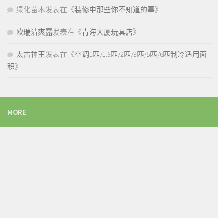
绿化苗木
发表在《
装修中那些你不知道的事
》
欧瑞清爽露
发表在《
青海大厦玩具店
》
太古神王
发表在《
空调1匹/1.5匹/2匹/3匹/5匹/6匹制冷适用面
积
》
MORE