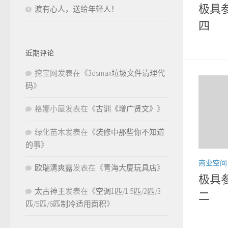
极具
渡有心人，送给年轻人！
四
近期评论
挖宝网
发表在《
3dsmax垃圾文件清理代
码
》
格娜小屋
发表在《
古训《增广贤文》
》
绿化苗木
发表在《
装修中那些你不知道
的事
》
商业空间
欧瑞清爽露
发表在《
青海大厦玩具店
》
极具
太古神王
发表在《
空调1匹/1.5匹/2匹/3
二
匹/5匹/6匹制冷适用面积
》