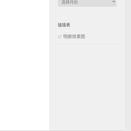
章
归
档
链接表
明廊效果图