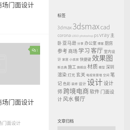
商场门面设计
标签
3dsmax
cad
3dmax
vray
ps
corona
主
LOGO
photoshop
亚马逊
卧
办公室
厨房
分享
博客
客厅
学习
1
参考
商场
室内设
效果图
计
快捷键
家居
小孩房
材质
施工
深圳
新古典
旗舰店
模型
渲染
玄关
笔
灯光
电视背景墙
空间
设计
设计
记
色彩
设计
装修
跨境电商
师
软件
门面设
餐厅
风水
计
商场门面设计
文章归档
场门面设计
文