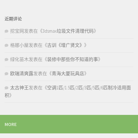
近期评论
挖宝网
发表在《
3dsmax垃圾文件清理代码
》
格娜小屋
发表在《
古训《增广贤文》
》
绿化苗木
发表在《
装修中那些你不知道的事
》
欧瑞清爽露
发表在《
青海大厦玩具店
》
太古神王
发表在《
空调1匹/1.5匹/2匹/3匹/5匹/6匹制冷适用面
积
》
MORE