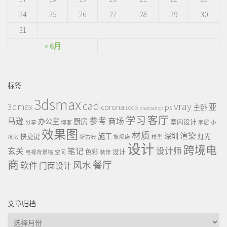
24
25
26
27
28
29
30
31
« 6月
标签
3dsmax
cad
vray
3dmax
ps
corona
亚
主卧
LOGO
photoshop
客厅
学习
参考
马逊
商场
办公室
厨房
室内设计
分享
博客
家居
小
效果图
材质
渲染
施工
深圳
快捷键
灯光
孩房
新古典
旗舰店
模型
设计
跨境电
设计师
玄关
笔记
色彩
设计
电视背景墙
空间
装修
商
餐厅
风水
软件
门面设计
文章归档
文