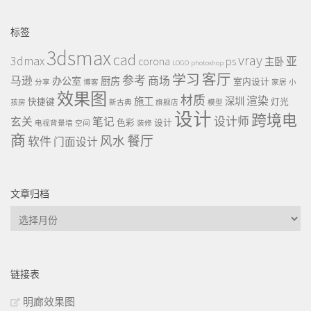
标签
3dsmax
cad
vray
3dmax
ps
corona
亚
主卧
LOGO
photoshop
客厅
学习
参考
马逊
商场
办公室
厨房
室内设计
分享
博客
家居
小
效果图
材质
渲染
施工
深圳
快捷键
灯光
孩房
新古典
旗舰店
模型
设计
跨境电
设计师
玄关
笔记
色彩
设计
电视背景墙
空间
装修
商
餐厅
风水
软件
门面设计
文章归档
文
章
归
档
链接表
明廊效果图