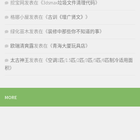
挖宝网
发表在《
3dsmax垃圾文件清理代码
》
格娜小屋
发表在《
古训《增广贤文》
》
绿化苗木
发表在《
装修中那些你不知道的事
》
欧瑞清爽露
发表在《
青海大厦玩具店
》
太古神王
发表在《
空调1匹/1.5匹/2匹/3匹/5匹/6匹制冷适用面
积
》
MORE