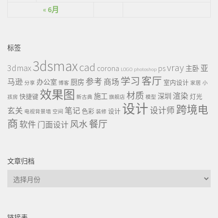
« 6月
标签
3dsmax
cad
vray
3dmax
ps
corona
亚
主卧
LOGO
photoshop
客厅
学习
参考
马逊
商场
办公室
厨房
室内设计
分享
博客
家居
小
效果图
材质
渲染
施工
深圳
快捷键
灯光
孩房
新古典
旗舰店
模型
设计
跨境电
设计师
玄关
笔记
色彩
设计
电视背景墙
空间
装修
商
餐厅
风水
软件
门面设计
文章归档
文
章
归
档
链接表