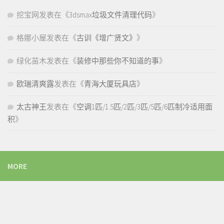
挖宝网
发表在《
3dsmax垃圾文件清理代码
》
格娜小屋
发表在《
古训《增广贤文》
》
绿化苗木
发表在《
装修中那些你不知道的事
》
欧瑞清爽露
发表在《
青海大厦玩具店
》
太古神王
发表在《
空调1匹/1.5匹/2匹/3匹/5匹/6匹制冷适用面
积
》
MORE