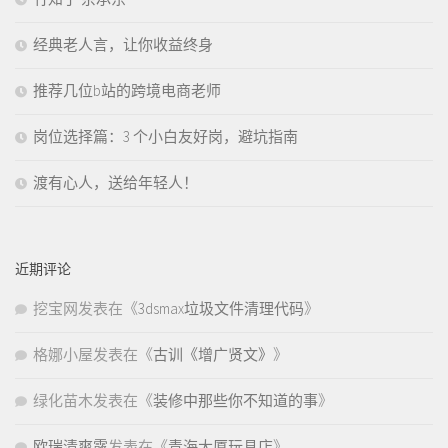
经典老人言，让你收益终身
推荐几位b站的跨境电商老师
岗位选择篇：3 个小白友好岗，避坑指南
渡有心人，送给年轻人！
近期评论
挖宝网
发表在《
3dsmax垃圾文件清理代码
》
格娜小屋
发表在《
古训《增广贤文》
》
绿化苗木
发表在《
装修中那些你不知道的事
》
欧瑞清爽露
发表在《
青海大厦玩具店
》