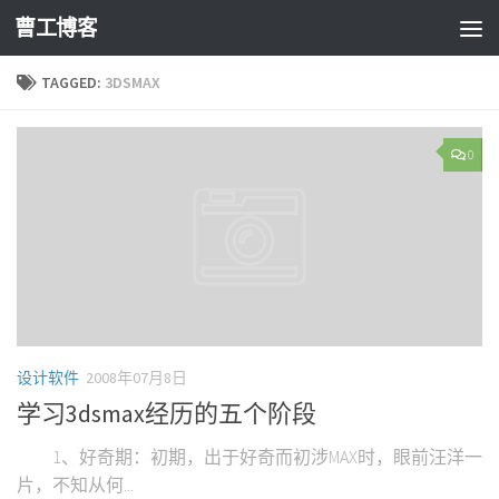
曹工博客
TAGGED:
3DSMAX
0
设计软件
2008年07月8日
学习3dsmax经历的五个阶段
1、好奇期：初期，出于好奇而初涉MAX时，眼前汪洋一
片，不知从何...