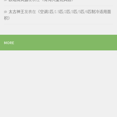
太古神王
发表在《
空调1匹/1.5匹/2匹/3匹/5匹/6匹制冷适用面
积
》
MORE