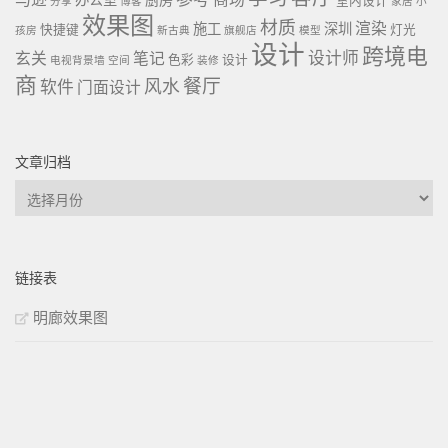
办公室
厨房
室内设计
分享
博客
家居
小
效果图
材质
渲染
施工
深圳
快捷键
灯光
孩房
新古典
旗舰店
模型
设计
跨境电
设计师
玄关
笔记
色彩
设计
电视背景墙
空间
装修
商
餐厅
风水
软件
门面设计
文章归档
文
章
归
档
链接表
明廊效果图