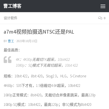
曹工博客
设计软件
0
a7m4视频拍摄选NTSC还是PAL
BY
曹工
·
2023年10月13日
最佳画质：
4K：4K30p无裁切7K超采，10bit422
1080p：SQ模式下无裁切超采，10bit 422
规格：10bit 422，8bit 420，Slog2 3、HLG、S-Cinetone
4K60p：S35下才有，1.5倍裁切4.6K超采，10bit422
1080p正常模式：8bit420，无裁切合并像素跳采，最高120p
1080p SQ模式：10bit422，最高120p；非SQ模式为8bit420