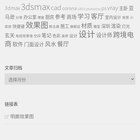
3dsmax
cad
vray
3dmax
ps
corona
亚
主卧
LOGO
photoshop
客厅
学习
参考
马逊
商场
办公室
厨房
室内设计
分享
博客
家居
小
效果图
材质
渲染
施工
深圳
快捷键
灯光
孩房
新古典
旗舰店
模型
设计
跨境电
设计师
玄关
笔记
色彩
设计
电视背景墙
空间
装修
商
餐厅
风水
软件
门面设计
文章归档
文
章
归
档
链接表
明廊效果图