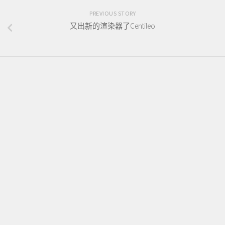
PREVIOUS STORY
又出新的渲染器了Centileo