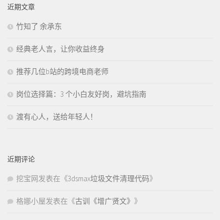
近期文章
竹知了 余承东
经典老人言，让你收益终身
推荐几位b站的跨境电商老师
岗位选择篇：3 个小白友好岗，避坑指南
渡有心人，送给年轻人！
近期评论
挖宝网
发表在《
3dsmax垃圾文件清理代码
》
格娜小屋
发表在《
古训《增广贤文》
》