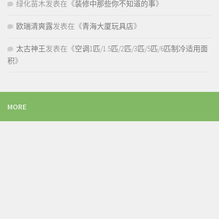
绿化苗木
发表在《
装修中那些你不知道的事
》
欧瑞清爽露
发表在《
青海大厦玩具店
》
太古神王
发表在《
空调1匹/1.5匹/2匹/3匹/5匹/6匹制冷适用面
积
》
MORE