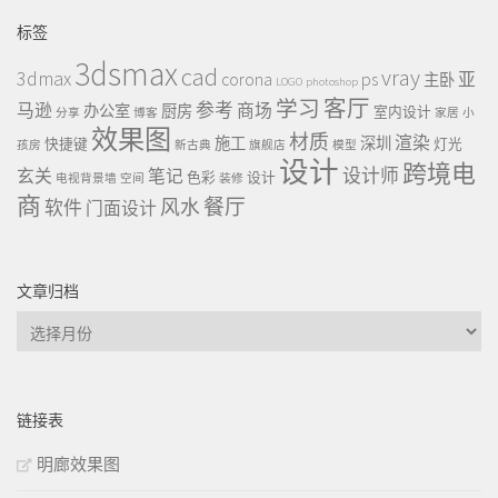
标签
3dsmax
cad
vray
3dmax
ps
corona
亚
主卧
LOGO
photoshop
客厅
学习
参考
马逊
商场
办公室
厨房
室内设计
分享
博客
家居
小
效果图
材质
渲染
施工
深圳
快捷键
灯光
孩房
新古典
旗舰店
模型
设计
跨境电
设计师
玄关
笔记
色彩
设计
电视背景墙
空间
装修
商
餐厅
风水
软件
门面设计
文章归档
文
章
归
档
链接表
明廊效果图