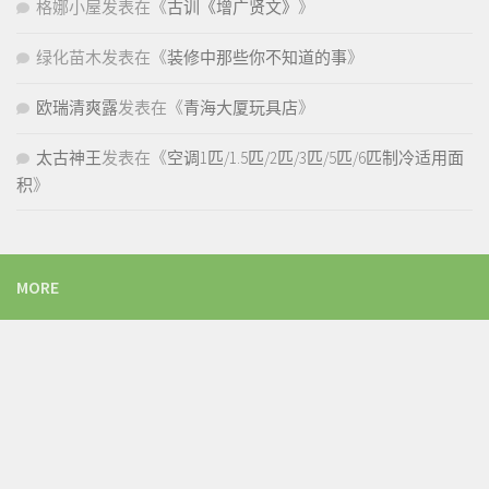
格娜小屋
发表在《
古训《增广贤文》
》
绿化苗木
发表在《
装修中那些你不知道的事
》
欧瑞清爽露
发表在《
青海大厦玩具店
》
太古神王
发表在《
空调1匹/1.5匹/2匹/3匹/5匹/6匹制冷适用面
积
》
MORE